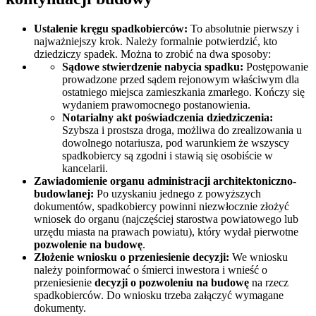
Ustalenie kręgu spadkobierców:
To absolutnie pierwszy i
najważniejszy krok. Należy formalnie potwierdzić, kto
dziedziczy spadek. Można to zrobić na dwa sposoby:
Sądowe stwierdzenie nabycia spadku:
Postępowanie
prowadzone przed sądem rejonowym właściwym dla
ostatniego miejsca zamieszkania zmarłego. Kończy się
wydaniem prawomocnego postanowienia.
Notarialny akt poświadczenia dziedziczenia:
Szybsza i prostsza droga, możliwa do zrealizowania u
dowolnego notariusza, pod warunkiem że wszyscy
spadkobiercy są zgodni i stawią się osobiście w
kancelarii.
Zawiadomienie organu administracji architektoniczno-
budowlanej:
Po uzyskaniu jednego z powyższych
dokumentów, spadkobiercy powinni niezwłocznie złożyć
wniosek do organu (najczęściej starostwa powiatowego lub
urzędu miasta na prawach powiatu), który wydał pierwotne
pozwolenie na budowę
.
Złożenie wniosku o przeniesienie decyzji:
We wniosku
należy poinformować o śmierci inwestora i wnieść o
przeniesienie
decyzji o pozwoleniu na budowę
na rzecz
spadkobierców. Do wniosku trzeba załączyć wymagane
dokumenty.