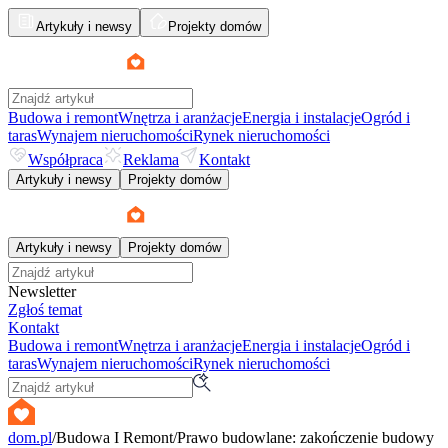
Artykuły i newsy
Projekty domów
Budowa i remont
Wnętrza i aranżacje
Energia i instalacje
Ogród i
taras
Wynajem nieruchomości
Rynek nieruchomości
Współpraca
Reklama
Kontakt
Artykuły i newsy
Projekty domów
Artykuły i newsy
Projekty domów
Newsletter
Zgłoś temat
Kontakt
Budowa i remont
Wnętrza i aranżacje
Energia i instalacje
Ogród i
taras
Wynajem nieruchomości
Rynek nieruchomości
dom.pl
/
Budowa I Remont
/
Prawo budowlane: zakończenie budowy