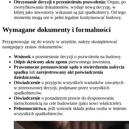
Otrzymanie decyzji o przeniesieniu pozwolenia:
Organ, po
zweryfikowaniu dokumentów, wydaje nową decyzję, w
której jako inwestorzy wskazani są już spadkobiercy. Od tego
momentu mogą oni w pełni legalnie kontynuować budowę.
Wymagane dokumenty i formalności
Przygotowując się do wizyty w urzędzie, należy skompletować
następujący zestaw dokumentów:
Wniosek
o przeniesienie decyzji o pozwoleniu na budowę.
Odpis skrócony aktu zgonu
pierwotnego inwestora.
Prawomocne postanowienie sądu o stwierdzeniu nabycia
spadku
lub
zarejestrowany akt poświadczenia
dziedziczenia
.
Oświadczenie
o przyjęciu wszystkich warunków zawartych
w przenoszonej decyzji, podpisane przez wszystkich
spadkobierców.
Oświadczenie
o posiadanym prawie do dysponowania
nieruchomością na cele budowlane (jako nowi właściciele).
Pełnomocnictwa
, jeśli wniosek składa jedna osoba w imieniu
wszystkich spadkobierców.