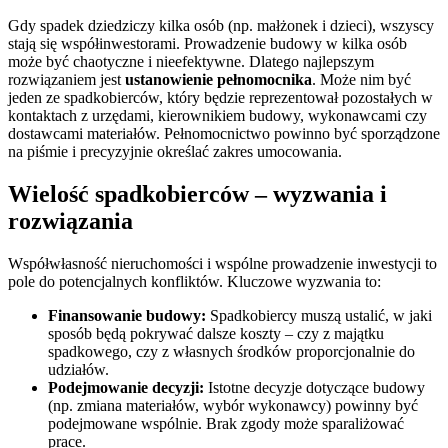
Gdy spadek dziedziczy kilka osób (np. małżonek i dzieci), wszyscy
stają się współinwestorami. Prowadzenie budowy w kilka osób
może być chaotyczne i nieefektywne. Dlatego najlepszym
rozwiązaniem jest
ustanowienie pełnomocnika
. Może nim być
jeden ze spadkobierców, który będzie reprezentował pozostałych w
kontaktach z urzędami, kierownikiem budowy, wykonawcami czy
dostawcami materiałów. Pełnomocnictwo powinno być sporządzone
na piśmie i precyzyjnie określać zakres umocowania.
Wielość spadkobierców – wyzwania i
rozwiązania
Współwłasność nieruchomości i wspólne prowadzenie inwestycji to
pole do potencjalnych konfliktów. Kluczowe wyzwania to:
Finansowanie budowy:
Spadkobiercy muszą ustalić, w jaki
sposób będą pokrywać dalsze koszty – czy z majątku
spadkowego, czy z własnych środków proporcjonalnie do
udziałów.
Podejmowanie decyzji:
Istotne decyzje dotyczące budowy
(np. zmiana materiałów, wybór wykonawcy) powinny być
podejmowane wspólnie. Brak zgody może sparaliżować
prace.