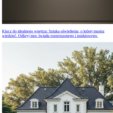
Klucz do idealnego wnętrza: Sztuka oświetlenia, o której musisz
wiedzieć. Odkryj moc światła rozproszonego i punktowego.