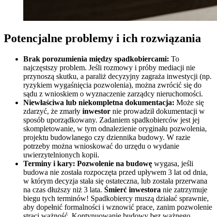
Potencjalne problemy i ich rozwiązania
Brak porozumienia między spadkobiercami:
To
najczęstszy problem. Jeśli rozmowy i próby mediacji nie
przynoszą skutku, a paraliż decyzyjny zagraża inwestycji (np.
ryzykiem wygaśnięcia pozwolenia), można zwrócić się do
sądu z wnioskiem o wyznaczenie zarządcy nieruchomości.
Niewłaściwa lub niekompletna dokumentacja:
Może się
zdarzyć, że zmarły
inwestor
nie prowadził dokumentacji w
sposób uporządkowany. Zadaniem spadkobierców jest jej
skompletowanie, w tym odnalezienie oryginału pozwolenia,
projektu budowlanego czy dziennika budowy. W razie
potrzeby można wnioskować do urzędu o wydanie
uwierzytelnionych kopii.
Terminy i kary:
Pozwolenie na budowę
wygasa, jeśli
budowa nie została rozpoczęta przed upływem 3 lat od dnia,
w którym decyzja stała się ostateczna, lub została przerwana
na czas dłuższy niż 3 lata.
Śmierć inwestora
nie zatrzymuje
biegu tych terminów! Spadkobiercy muszą działać sprawnie,
aby dopełnić formalności i wznowić prace, zanim pozwolenie
straci ważność. Kontynuowanie budowy bez ważnego