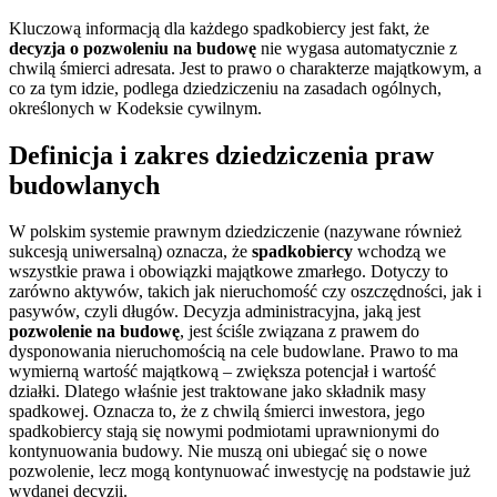
Kluczową informacją dla każdego spadkobiercy jest fakt, że
decyzja o pozwoleniu na budowę
nie wygasa automatycznie z
chwilą śmierci adresata. Jest to prawo o charakterze majątkowym, a
co za tym idzie, podlega dziedziczeniu na zasadach ogólnych,
określonych w Kodeksie cywilnym.
Definicja i zakres dziedziczenia praw
budowlanych
W polskim systemie prawnym dziedziczenie (nazywane również
sukcesją uniwersalną) oznacza, że
spadkobiercy
wchodzą we
wszystkie prawa i obowiązki majątkowe zmarłego. Dotyczy to
zarówno aktywów, takich jak nieruchomość czy oszczędności, jak i
pasywów, czyli długów. Decyzja administracyjna, jaką jest
pozwolenie na budowę
, jest ściśle związana z prawem do
dysponowania nieruchomością na cele budowlane. Prawo to ma
wymierną wartość majątkową – zwiększa potencjał i wartość
działki. Dlatego właśnie jest traktowane jako składnik masy
spadkowej. Oznacza to, że z chwilą śmierci inwestora, jego
spadkobiercy stają się nowymi podmiotami uprawnionymi do
kontynuowania budowy. Nie muszą oni ubiegać się o nowe
pozwolenie, lecz mogą kontynuować inwestycję na podstawie już
wydanej decyzji.