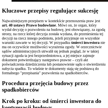
Kluczowe przepisy regulujące sukcesję
Najważniejszym przepisem w kontekście przenoszenia praw jest
art. 40 ustawy Prawo budowlane
. Mówi on, że organ, który
wydał decyzję o pozwoleniu na budowę, jest obowiązany, za zgodą
strony, na rzecz której decyzja została wydana, do przeniesienia tej
decyzji na rzecz innego podmiotu, jeżeli przyjmuje on wszystkie
warunki zawarte w tej decyzji. W przypadku
śmierci inwestora
nie
ma on oczywiście możliwości wyrażenia zgody. W orzecznictwie
sądów administracyjnych utrwalił się jednak pogląd, że w takiej
sytuacji zgoda ta jest bezprzedmiotowa, a jej miejsce zajmuje
dokument potwierdzający następstwo prawne – czyli akt
poświadczenia dziedziczenia lub postanowienie sądu o stwierdzeniu
nabycia spadku. To właśnie te dokumenty stają się podstawą do
formalnego "przepisania" pozwolenia na spadkobierców.
Procedura przejęcia budowy przez
spadkobierców
Krok po kroku: od śmierci inwestora do
kontynuacji budowy