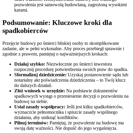
pozwolenia jest samowolą budowlaną, zagrożoną wysokimi
karami.
Podsumowanie: Kluczowe kroki dla
spadkobierców
Przejęcie budowy po śmierci bliskiej osoby to skomplikowane
zadanie, ale w pełni wykonalne. Aby proces przebiegł sprawnie i
zgodnie z prawem, pamiętaj o najważniejszych krokach:
Działaj szybko:
Niezwłocznie po śmierci inwestora
rozpocznij procedurę potwierdzenia swoich praw do spadku.
Sformalizuj dziedziczenie:
Uzyskaj postanowienie sądu lub
notarialny akt poświadczenia dziedziczenia – to Twój klucz
do dalszych działań.
Złóż wniosek w urzędzie:
Na podstawie dokumentów
spadkowych wystąp o przeniesienie decyzji o pozwoleniu na
budowę na siebie.
Ustal zasady współpracy:
Jeśli jest kilku spadkobierców,
wyznaczcie pełnomocnika i spiszcie zasady wspólnego
działania, aby uniknąć konfliktów.
Pilnuj terminów:
Pamiętaj, że pozwolenie na budowę ma
swoją datę ważności. Nie dopuść do jego wygaśnięcia.