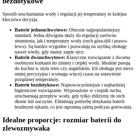
bezdotykowe
Sposób uruchamiania wody i regulacji jej temperatury to kolejna
kluczowa decyzja.
Baterie jednouchwytowe:
Obecnie najpopularniejszy
standard. Jedna dźwignia służy do regulacji zarówno
strumienia, jak i temperatury wody (ruch góra-dół i prawo-
lewo). Są bardzo wygodne i pozwalają na szybką obsługę
nawet wtedy, gdy mamy zajęte ręce.
Baterie dwuuchwytowe:
Klasyczne rozwiązanie z dwoma
osobnymi kurkami do zimnej i ciepłej wody. Idealnie pasują
do kuchni w stylu retro czy angielskim. Ich obsługa jest nieco
mniej precyzyjna i wymaga więcej czasu na ustawienie
pożądanej temperatury.
Baterie bezdotykowe:
Najnowocześniejsze i najbardziej
higieniczne rozwiązanie. Wyposażone w czujnik ruchu,
uruchamiają przepływ wody, gdy tylko zbliżymy do nich
dłonie lub naczynie. Eliminują potrzebę dotykania baterii
brudnymi rękami, co jest ogromną zaletą podczas gotowania.
Idealne proporcje: rozmiar baterii do
zlewozmywaka