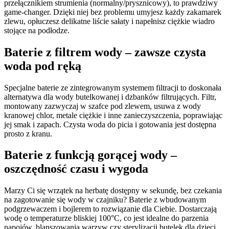
przełącznikiem strumienia (normalny/prysznicowy), to prawdziwy
game-changer. Dzięki niej bez problemu umyjesz każdy zakamarek
zlewu, opłuczesz delikatne liście sałaty i napełnisz ciężkie wiadro
stojące na podłodze.
Baterie z filtrem wody – zawsze czysta
woda pod ręką
Specjalne baterie ze zintegrowanym systemem filtracji to doskonała
alternatywa dla wody butelkowanej i dzbanków filtrujących. Filtr,
montowany zazwyczaj w szafce pod zlewem, usuwa z wody
kranowej chlor, metale ciężkie i inne zanieczyszczenia, poprawiając
jej smak i zapach. Czysta woda do picia i gotowania jest dostępna
prosto z kranu.
Baterie z funkcją gorącej wody –
oszczędność czasu i wygoda
Marzy Ci się wrzątek na herbatę dostępny w sekundę, bez czekania
na zagotowanie się wody w czajniku? Baterie z wbudowanym
podgrzewaczem i bojlerem to rozwiązanie dla Ciebie. Dostarczają
wodę o temperaturze bliskiej 100°C, co jest idealne do parzenia
napojów, blanszowania warzyw czy sterylizacji butelek dla dzieci.