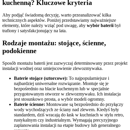
kuchenną? Kluczowe kryteria
Aby podjąć świadomą decyzję, warto przeanalizować kilka
technicznych aspektów. Poniżej przedstawiamy najważniejsze
elementy, które należy wziąć pod uwagę, aby
wybór baterii
był
trafiony i satysfakcjonujący na lata.
Rodzaje montażu: stojące, ścienne,
podokienne
Sposób montażu baterii jest zazwyczaj determinowany przez projekt
instalacji wodnej oraz umiejscowienie zlewozmywaka.
Baterie stojące (sztorcowe):
To najpopularniejsze i
najbardziej uniwersalne rozwiązanie. Montuje się je
bezpośrednio na blacie kuchennym lub w specjalnie
przygotowanym otworze w zlewozmywaku. Ich instalacja
jest stosunkowo prosta, a wybór modeli ogromny.
Baterie ścienne:
Montowane są bezpośrednio do przyłączy
wody wychodzących ze ściany nad zlewem. Kiedyś były
standardem, dziś wracają do łask w kuchniach w stylu retro,
rustykalnym czy industrialnym. Wymagają precyzyjnego
zaplanowania instalacji na etapie budowy lub generalnego