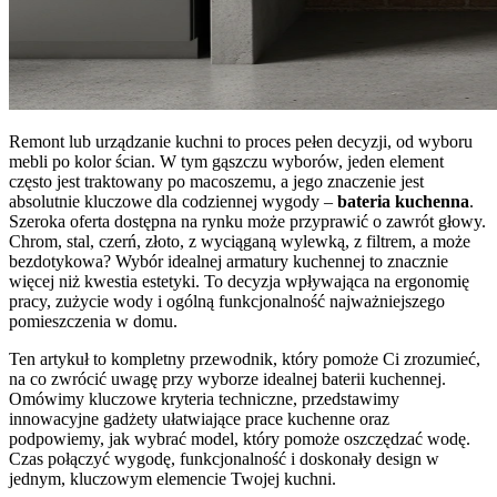
Remont lub urządzanie kuchni to proces pełen decyzji, od wyboru
mebli po kolor ścian. W tym gąszczu wyborów, jeden element
często jest traktowany po macoszemu, a jego znaczenie jest
absolutnie kluczowe dla codziennej wygody –
bateria kuchenna
.
Szeroka oferta dostępna na rynku może przyprawić o zawrót głowy.
Chrom, stal, czerń, złoto, z wyciąganą wylewką, z filtrem, a może
bezdotykowa? Wybór idealnej armatury kuchennej to znacznie
więcej niż kwestia estetyki. To decyzja wpływająca na ergonomię
pracy, zużycie wody i ogólną funkcjonalność najważniejszego
pomieszczenia w domu.
Ten artykuł to kompletny przewodnik, który pomoże Ci zrozumieć,
na co zwrócić uwagę przy wyborze idealnej baterii kuchennej.
Omówimy kluczowe kryteria techniczne, przedstawimy
innowacyjne gadżety ułatwiające prace kuchenne oraz
podpowiemy, jak wybrać model, który pomoże oszczędzać wodę.
Czas połączyć wygodę, funkcjonalność i doskonały design w
jednym, kluczowym elemencie Twojej kuchni.