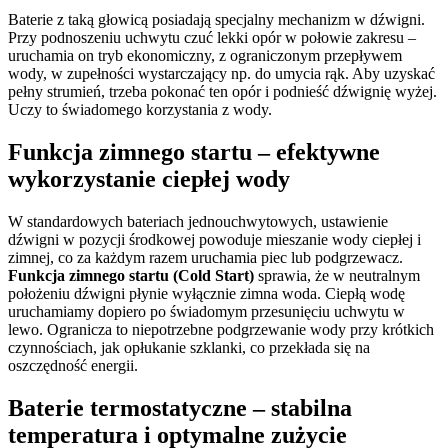
Baterie z taką głowicą posiadają specjalny mechanizm w dźwigni.
Przy podnoszeniu uchwytu czuć lekki opór w połowie zakresu –
uruchamia on tryb ekonomiczny, z ograniczonym przepływem
wody, w zupełności wystarczający np. do umycia rąk. Aby uzyskać
pełny strumień, trzeba pokonać ten opór i podnieść dźwignię wyżej.
Uczy to świadomego korzystania z wody.
Funkcja zimnego startu – efektywne
wykorzystanie ciepłej wody
W standardowych bateriach jednouchwytowych, ustawienie
dźwigni w pozycji środkowej powoduje mieszanie wody ciepłej i
zimnej, co za każdym razem uruchamia piec lub podgrzewacz.
Funkcja zimnego startu (Cold Start)
sprawia, że w neutralnym
położeniu dźwigni płynie wyłącznie zimna woda. Ciepłą wodę
uruchamiamy dopiero po świadomym przesunięciu uchwytu w
lewo. Ogranicza to niepotrzebne podgrzewanie wody przy krótkich
czynnościach, jak opłukanie szklanki, co przekłada się na
oszczędność energii.
Baterie termostatyczne – stabilna
temperatura i optymalne zużycie