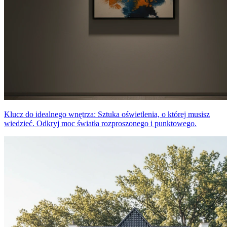
Klucz do idealnego wnętrza: Sztuka oświetlenia, o której musisz
wiedzieć. Odkryj moc światła rozproszonego i punktowego.