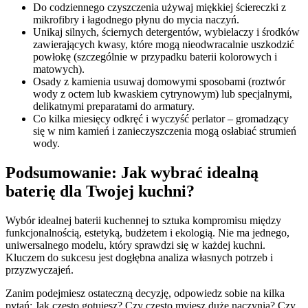
Do codziennego czyszczenia używaj miękkiej ściereczki z
mikrofibry i łagodnego płynu do mycia naczyń.
Unikaj silnych, ściernych detergentów, wybielaczy i środków
zawierających kwasy, które mogą nieodwracalnie uszkodzić
powłokę (szczególnie w przypadku baterii kolorowych i
matowych).
Osady z kamienia usuwaj domowymi sposobami (roztwór
wody z octem lub kwaskiem cytrynowym) lub specjalnymi,
delikatnymi preparatami do armatury.
Co kilka miesięcy odkręć i wyczyść perlator – gromadzący
się w nim kamień i zanieczyszczenia mogą osłabiać strumień
wody.
Podsumowanie: Jak wybrać idealną
baterię dla Twojej kuchni?
Wybór idealnej baterii kuchennej to sztuka kompromisu między
funkcjonalnością, estetyką, budżetem i ekologią. Nie ma jednego,
uniwersalnego modelu, który sprawdzi się w każdej kuchni.
Kluczem do sukcesu jest dogłębna analiza własnych potrzeb i
przyzwyczajeń.
Zanim podejmiesz ostateczną decyzję, odpowiedz sobie na kilka
pytań: Jak często gotujesz? Czy często myjesz duże naczynia? Czy