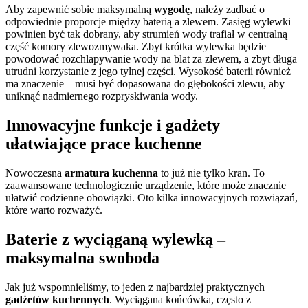
Aby zapewnić sobie maksymalną
wygodę
, należy zadbać o
odpowiednie proporcje między baterią a zlewem. Zasięg wylewki
powinien być tak dobrany, aby strumień wody trafiał w centralną
część komory zlewozmywaka. Zbyt krótka wylewka będzie
powodować rozchlapywanie wody na blat za zlewem, a zbyt długa
utrudni korzystanie z jego tylnej części. Wysokość baterii również
ma znaczenie – musi być dopasowana do głębokości zlewu, aby
uniknąć nadmiernego rozpryskiwania wody.
Innowacyjne funkcje i gadżety
ułatwiające prace kuchenne
Nowoczesna
armatura kuchenna
to już nie tylko kran. To
zaawansowane technologicznie urządzenie, które może znacznie
ułatwić codzienne obowiązki. Oto kilka innowacyjnych rozwiązań,
które warto rozważyć.
Baterie z wyciąganą wylewką –
maksymalna swoboda
Jak już wspomnieliśmy, to jeden z najbardziej praktycznych
gadżetów kuchennych
. Wyciągana końcówka, często z