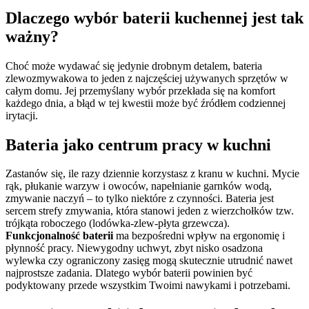
Dlaczego wybór baterii kuchennej jest tak
ważny?
Choć może wydawać się jedynie drobnym detalem, bateria
zlewozmywakowa to jeden z najczęściej używanych sprzętów w
całym domu. Jej przemyślany wybór przekłada się na komfort
każdego dnia, a błąd w tej kwestii może być źródłem codziennej
irytacji.
Bateria jako centrum pracy w kuchni
Zastanów się, ile razy dziennie korzystasz z kranu w kuchni. Mycie
rąk, płukanie warzyw i owoców, napełnianie garnków wodą,
zmywanie naczyń – to tylko niektóre z czynności. Bateria jest
sercem strefy zmywania, która stanowi jeden z wierzchołków tzw.
trójkąta roboczego (lodówka-zlew-płyta grzewcza).
Funkcjonalność baterii
ma bezpośredni wpływ na ergonomię i
płynność pracy. Niewygodny uchwyt, zbyt nisko osadzona
wylewka czy ograniczony zasięg mogą skutecznie utrudnić nawet
najprostsze zadania. Dlatego wybór baterii powinien być
podyktowany przede wszystkim Twoimi nawykami i potrzebami.