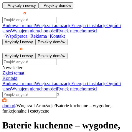
Artykuły i newsy
Projekty domów
Budowa i remont
Wnętrza i aranżacje
Energia i instalacje
Ogród i
taras
Wynajem nieruchomości
Rynek nieruchomości
Współpraca
Reklama
Kontakt
Artykuły i newsy
Projekty domów
Artykuły i newsy
Projekty domów
Newsletter
Zgłoś temat
Kontakt
Budowa i remont
Wnętrza i aranżacje
Energia i instalacje
Ogród i
taras
Wynajem nieruchomości
Rynek nieruchomości
dom.pl
/
Wnętrza I Aranżacje
/
Baterie kuchenne – wygodne,
funkcjonalne i estetyczne
Baterie kuchenne – wygodne,