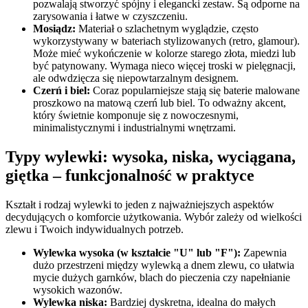
pozwalają stworzyć spójny i elegancki zestaw. Są odporne na
zarysowania i łatwe w czyszczeniu.
Mosiądz:
Materiał o szlachetnym wyglądzie, często
wykorzystywany w bateriach stylizowanych (retro, glamour).
Może mieć wykończenie w kolorze starego złota, miedzi lub
być patynowany. Wymaga nieco więcej troski w pielęgnacji,
ale odwdzięcza się niepowtarzalnym designem.
Czerń i biel:
Coraz popularniejsze stają się baterie malowane
proszkowo na matową czerń lub biel. To odważny akcent,
który świetnie komponuje się z nowoczesnymi,
minimalistycznymi i industrialnymi wnętrzami.
Typy wylewki: wysoka, niska, wyciągana,
giętka – funkcjonalność w praktyce
Kształt i rodzaj wylewki to jeden z najważniejszych aspektów
decydujących o komforcie użytkowania. Wybór zależy od wielkości
zlewu i Twoich indywidualnych potrzeb.
Wylewka wysoka (w kształcie "U" lub "F"):
Zapewnia
dużo przestrzeni między wylewką a dnem zlewu, co ułatwia
mycie dużych garnków, blach do pieczenia czy napełnianie
wysokich wazonów.
Wylewka niska:
Bardziej dyskretna, idealna do małych