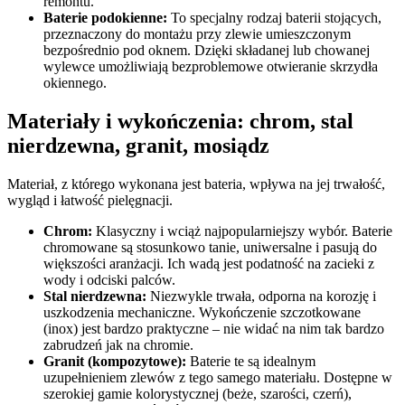
remontu.
Baterie podokienne:
To specjalny rodzaj baterii stojących,
przeznaczony do montażu przy zlewie umieszczonym
bezpośrednio pod oknem. Dzięki składanej lub chowanej
wylewce umożliwiają bezproblemowe otwieranie skrzydła
okiennego.
Materiały i wykończenia: chrom, stal
nierdzewna, granit, mosiądz
Materiał, z którego wykonana jest bateria, wpływa na jej trwałość,
wygląd i łatwość pielęgnacji.
Chrom:
Klasyczny i wciąż najpopularniejszy wybór. Baterie
chromowane są stosunkowo tanie, uniwersalne i pasują do
większości aranżacji. Ich wadą jest podatność na zacieki z
wody i odciski palców.
Stal nierdzewna:
Niezwykle trwała, odporna na korozję i
uszkodzenia mechaniczne. Wykończenie szczotkowane
(inox) jest bardzo praktyczne – nie widać na nim tak bardzo
zabrudzeń jak na chromie.
Granit (kompozytowe):
Baterie te są idealnym
uzupełnieniem zlewów z tego samego materiału. Dostępne w
szerokiej gamie kolorystycznej (beże, szarości, czerń),