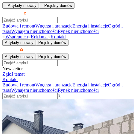
Artykuły i newsy
Projekty domów
Budowa i remont
Wnętrza i aranżacje
Energia i instalacje
Ogród i
taras
Wynajem nieruchomości
Rynek nieruchomości
Współpraca
Reklama
Kontakt
Artykuły i newsy
Projekty domów
Artykuły i newsy
Projekty domów
Newsletter
Zgłoś temat
Kontakt
Budowa i remont
Wnętrza i aranżacje
Energia i instalacje
Ogród i
taras
Wynajem nieruchomości
Rynek nieruchomości