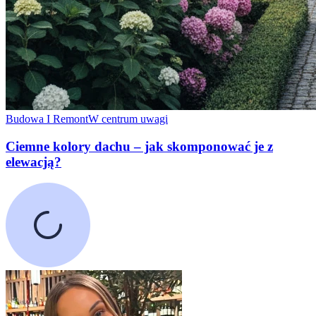
Budowa I Remont
W centrum uwagi
Ciemne kolory dachu – jak skomponować je z
elewacją?