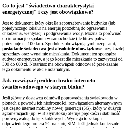
Co to jest "świadectwo charakterystyki
energetycznej" i czy jest obowiązkowe?
Jest to dokument, który określa zapotrzebowanie budynku (lub
pojedynczego lokalu) na energię potrzebną do ogrzewania,
chłodzenia, wentylacji i podgrzewania wody. Można to porównać
do informacji o spalaniu w samochodzie (ile litrów paliwa
potrzebuje na 100 km). Zgodnie z obowiązującymi przepisami,
posiadanie świadectwa jest absolutnie obowiązkowe
przy każdej
sprzedaży oraz wynajmie mieszkania. Dokument ten sporządza
audytor energetyczny, a jego koszt dla mieszkania to zazwyczaj od
300 do 600 zł. Notariusz ma obowiązek odnotować przekazanie
tego dokumentu w akcie notarialnym.
Jak rozwiązać problem braku internetu
światłowodowego w starym bloku?
Jeśli główny dostawca odmówił poprowadzenia światłowodu w
pionach z powodu ich niedrożności, rozwiązaniem alternatywnym
jest często internet mobilny nowej generacji (5G), który w dużych
aglomeracjach (np. w Białymstoku) oferuje prędkości i stabilność
porównywalną do łącz kablowych. Wymaga to zakupu
odpowiedniego routera 5G na kartę SIM. Jeśli jednak koniecznie