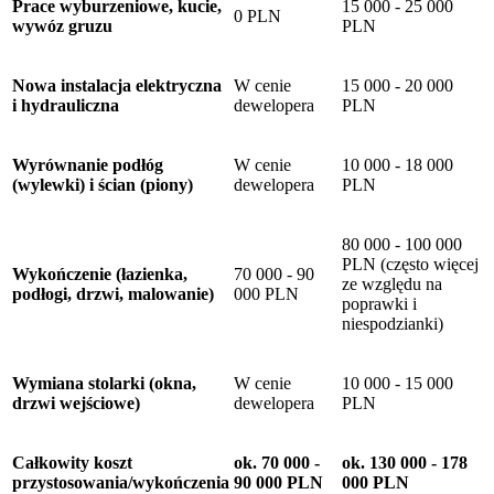
Prace wyburzeniowe, kucie,
15 000 - 25 000
0 PLN
wywóz gruzu
PLN
Nowa instalacja elektryczna
W cenie
15 000 - 20 000
i hydrauliczna
dewelopera
PLN
Wyrównanie podłóg
W cenie
10 000 - 18 000
(wylewki) i ścian (piony)
dewelopera
PLN
80 000 - 100 000
PLN (często więcej
Wykończenie (łazienka,
70 000 - 90
ze względu na
podłogi, drzwi, malowanie)
000 PLN
poprawki i
niespodzianki)
Wymiana stolarki (okna,
W cenie
10 000 - 15 000
drzwi wejściowe)
dewelopera
PLN
Całkowity koszt
ok. 70 000 -
ok. 130 000 - 178
przystosowania/wykończenia
90 000 PLN
000 PLN