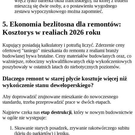
wręcz tylko barierka okna francuskiego), na której z trudem
mieszczą się dwie osoby, a o postawieniu wygodnego
zestawu wypoczynkowego można zapomnieć.
5. Ekonomia bezlitosna dla remontów:
Kosztorys w realiach 2026 roku
Kupujący posiadają kalkulatory i potrafią liczyć. Zderzenie ceny
ofertowej "taniego" mieszkania do remontu z realiami branży
budowlanej bywa brutalne. Ceny materiałów budowlanych oraz, co
ważniejsze, robocizny wykwalifikowanych ekip wykończeniowych
poszybowały w ostatnich latach do niebotycznych poziomów.
Dlaczego remont w starej płycie kosztuje więcej niż
wykończenie stanu deweloperskiego?
Aby doprowadzić zrujnowane mieszkanie do nowoczesnego
standardu, trzeba przeprowadzić prace w dwóch etapach.
Najpierw czeka nas
etap destrukcji
, który w nowym budownictwie
w ogóle nie występuje:
Skuwanie starych posadzek, zrywanie rakotwórczego subitu
(kleju do parkietów) i lepiku.