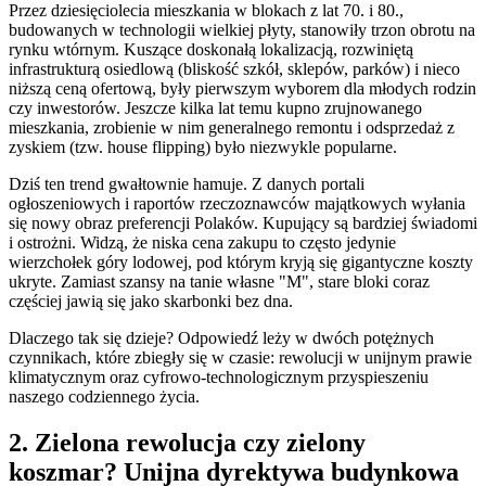
Przez dziesięciolecia mieszkania w blokach z lat 70. i 80.,
budowanych w technologii wielkiej płyty, stanowiły trzon obrotu na
rynku wtórnym. Kuszące doskonałą lokalizacją, rozwiniętą
infrastrukturą osiedlową (bliskość szkół, sklepów, parków) i nieco
niższą ceną ofertową, były pierwszym wyborem dla młodych rodzin
czy inwestorów. Jeszcze kilka lat temu kupno zrujnowanego
mieszkania, zrobienie w nim generalnego remontu i odsprzedaż z
zyskiem (tzw. house flipping) było niezwykle popularne.
Dziś ten trend gwałtownie hamuje. Z danych portali
ogłoszeniowych i raportów rzeczoznawców majątkowych wyłania
się nowy obraz preferencji Polaków. Kupujący są bardziej świadomi
i ostrożni. Widzą, że niska cena zakupu to często jedynie
wierzchołek góry lodowej, pod którym kryją się gigantyczne koszty
ukryte. Zamiast szansy na tanie własne "M", stare bloki coraz
częściej jawią się jako skarbonki bez dna.
Dlaczego tak się dzieje? Odpowiedź leży w dwóch potężnych
czynnikach, które zbiegły się w czasie: rewolucji w unijnym prawie
klimatycznym oraz cyfrowo-technologicznym przyspieszeniu
naszego codziennego życia.
2. Zielona rewolucja czy zielony
koszmar? Unijna dyrektywa budynkowa