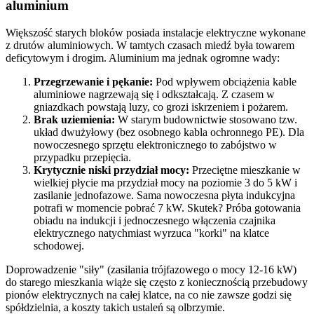
aluminium
Większość starych bloków posiada instalacje elektryczne wykonane
z drutów aluminiowych. W tamtych czasach miedź była towarem
deficytowym i drogim. Aluminium ma jednak ogromne wady:
Przegrzewanie i pękanie:
Pod wpływem obciążenia kable
aluminiowe nagrzewają się i odkształcają. Z czasem w
gniazdkach powstają luzy, co grozi iskrzeniem i pożarem.
Brak uziemienia:
W starym budownictwie stosowano tzw.
układ dwużyłowy (bez osobnego kabla ochronnego PE). Dla
nowoczesnego sprzętu elektronicznego to zabójstwo w
przypadku przepięcia.
Krytycznie niski przydział mocy:
Przeciętne mieszkanie w
wielkiej płycie ma przydział mocy na poziomie 3 do 5 kW i
zasilanie jednofazowe. Sama nowoczesna płyta indukcyjna
potrafi w momencie pobrać 7 kW. Skutek? Próba gotowania
obiadu na indukcji i jednoczesnego włączenia czajnika
elektrycznego natychmiast wyrzuca "korki" na klatce
schodowej.
Doprowadzenie "siły" (zasilania trójfazowego o mocy 12-16 kW)
do starego mieszkania wiąże się często z koniecznością przebudowy
pionów elektrycznych na całej klatce, na co nie zawsze godzi się
spółdzielnia, a koszty takich ustaleń są olbrzymie.