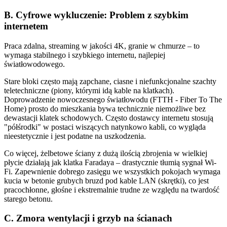
B. Cyfrowe wykluczenie: Problem z szybkim
internetem
Praca zdalna, streaming w jakości 4K, granie w chmurze – to
wymaga stabilnego i szybkiego internetu, najlepiej
światłowodowego.
Stare bloki często mają zapchane, ciasne i niefunkcjonalne szachty
teletechniczne (piony, którymi idą kable na klatkach).
Doprowadzenie nowoczesnego światłowodu (FTTH - Fiber To The
Home) prosto do mieszkania bywa technicznie niemożliwe bez
dewastacji klatek schodowych. Często dostawcy internetu stosują
"półśrodki" w postaci wiszących natynkowo kabli, co wygląda
nieestetycznie i jest podatne na uszkodzenia.
Co więcej, żelbetowe ściany z dużą ilością zbrojenia w wielkiej
płycie działają jak klatka Faradaya – drastycznie tłumią sygnał Wi-
Fi. Zapewnienie dobrego zasięgu we wszystkich pokojach wymaga
kucia w betonie grubych bruzd pod kable LAN (skrętki), co jest
pracochłonne, głośne i ekstremalnie trudne ze względu na twardość
starego betonu.
C. Zmora wentylacji i grzyb na ścianach