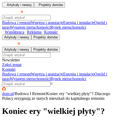
Artykuły i newsy
Projekty domów
Budowa i remont
Wnętrza i aranżacje
Energia i instalacje
Ogród i
taras
Wynajem nieruchomości
Rynek nieruchomości
Współpraca
Reklama
Kontakt
Artykuły i newsy
Projekty domów
Artykuły i newsy
Projekty domów
Newsletter
Zgłoś temat
Kontakt
Budowa i remont
Wnętrza i aranżacje
Energia i instalacje
Ogród i
taras
Wynajem nieruchomości
Rynek nieruchomości
dom.pl
/
Budowa I Remont
/
Koniec ery "wielkiej płyty"? Dlaczego
Polacy rezygnują ze starych mieszkań do kapitalnego remontu
Koniec ery "wielkiej płyty"?