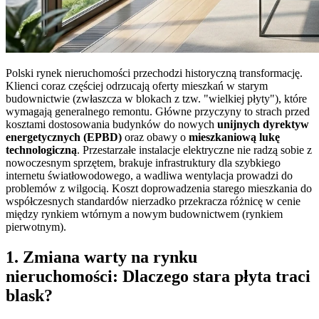
Polski rynek nieruchomości przechodzi historyczną transformację.
Klienci coraz częściej odrzucają oferty mieszkań w starym
budownictwie (zwłaszcza w blokach z tzw. "wielkiej płyty"), które
wymagają generalnego remontu. Główne przyczyny to strach przed
kosztami dostosowania budynków do nowych
unijnych dyrektyw
energetycznych (EPBD)
oraz obawy o
mieszkaniową lukę
technologiczną
. Przestarzałe instalacje elektryczne nie radzą sobie z
nowoczesnym sprzętem, brakuje infrastruktury dla szybkiego
internetu światłowodowego, a wadliwa wentylacja prowadzi do
problemów z wilgocią. Koszt doprowadzenia starego mieszkania do
współczesnych standardów nierzadko przekracza różnicę w cenie
między rynkiem wtórnym a nowym budownictwem (rynkiem
pierwotnym).
1. Zmiana warty na rynku
nieruchomości: Dlaczego stara płyta traci
blask?