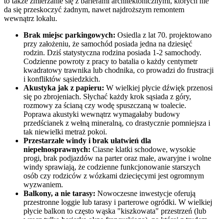
to także zmierzanie się z barierami architektonicznymi, których nie
da się przeskoczyć żadnym, nawet najdroższym remontem
wewnątrz lokalu.
Brak miejsc parkingowych:
Osiedla z lat 70. projektowano
przy założeniu, że samochód posiada jedna na dziesięć
rodzin. Dziś statystyczna rodzina posiada 1-2 samochody.
Codzienne powroty z pracy to batalia o każdy centymetr
kwadratowy trawnika lub chodnika, co prowadzi do frustracji
i konfliktów sąsiedzkich.
Akustyka jak z papieru:
W wielkiej płycie dźwięk przenosi
się po zbrojeniach. Słychać każdy krok sąsiada z góry,
rozmowy za ścianą czy wodę spuszczaną w toalecie.
Poprawa akustyki wewnątrz wymagałaby budowy
przedścianek z wełną mineralną, co drastycznie pomniejsza i
tak niewielki metraż pokoi.
Przestarzałe windy i brak ułatwień dla
niepełnosprawnych:
Ciasne klatki schodowe, wysokie
progi, brak podjazdów na parter oraz małe, awaryjne i wolne
windy sprawiają, że codzienne funkcjonowanie starszych
osób czy rodziców z wózkami dziecięcymi jest ogromnym
wyzwaniem.
Balkony, a nie tarasy:
Nowoczesne inwestycje oferują
przestronne loggie lub tarasy i parterowe ogródki. W wielkiej
płycie balkon to często wąska "kiszkowata" przestrzeń (lub