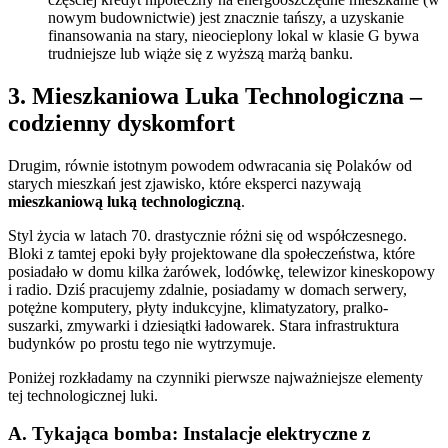
nowym budownictwie) jest znacznie tańszy, a uzyskanie
finansowania na stary, nieocieplony lokal w klasie G bywa
trudniejsze lub wiąże się z wyższą marżą banku.
3. Mieszkaniowa Luka Technologiczna –
codzienny dyskomfort
Drugim, równie istotnym powodem odwracania się Polaków od
starych mieszkań jest zjawisko, które eksperci nazywają
mieszkaniową luką technologiczną
.
Styl życia w latach 70. drastycznie różni się od współczesnego.
Bloki z tamtej epoki były projektowane dla społeczeństwa, które
posiadało w domu kilka żarówek, lodówkę, telewizor kineskopowy
i radio. Dziś pracujemy zdalnie, posiadamy w domach serwery,
potężne komputery, płyty indukcyjne, klimatyzatory, pralko-
suszarki, zmywarki i dziesiątki ładowarek. Stara infrastruktura
budynków po prostu tego nie wytrzymuje.
Poniżej rozkładamy na czynniki pierwsze najważniejsze elementy
tej technologicznej luki.
A. Tykająca bomba: Instalacje elektryczne z