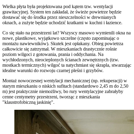
Wielka płyta była projektowana pod kątem tzw. wentylacji
grawitacyjnej. System ten zakładał, że świeże powietrze będzie
dostawać się do środka przez nieszczelności w drewnianych
oknach, a zużyte będzie uchodzić kratkami w kuchni i łazience.
Co się stało na przestrzeni lat? Wszyscy masowo wymienili okna na
nowe, plastikowe, wyjątkowo szczelne (często zapominając o
montażu nawiewników). Skutek jest opłakany. Obieg powietrza
całkowicie się zatrzymał. W mieszkaniach drastycznie rośnie
poziom wilgoci z gotowania, prania i oddychania. Na
wychłodzonych, nieocieplonych ścianach zewnętrznych (tzw.
mostkach termicznych) wilgoć ta natychmiast się skrapla, stwarzając
idealne warunki do rozwoju czarnej pleśni i grzybów.
Montaż nowoczesnej wentylacji mechanicznej (np. rekuperacji) w
starym mieszkaniu o niskich sufitach (standardowo 2,45 m do 2,50
m) jest praktycznie niemożliwy, bo rury wentylacyjne zabrałyby
cenne centymetry przestrzeni, tworząc z mieszkania
"klaustrofobiczną jaskinię".