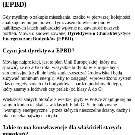
(EPBD)
Gdy myślimy o zakupie mieszkania, rzadko w pierwszej kolejności
analizujemy unijne prawo. Tymczasem to właśnie ono w
najbliższych latach najbardziej wpłynie na zawartość naszych
portfeli. Mowa o znowelizowanej
Dyrektywie o Charakterystyce
Energetycznej Budynków (EPBD)
.
Czym jest dyrektywa EPBD?
Mówiąc najprościej, jest to plan Unii Europejskiej, który ma
sprawić, że do 2050 roku wszystkie budynki w Europie będą
zeroemisyjne (czyli nie będą zanieczyszczać środowiska i będą
zużywać minimum energii). Aby to osiągnąć, wprowadzono system
klas energetycznych dla budynków – bardzo podobny do tego,
który znamy z lodówek czy pralek (od klasy A do G).
Większość starych bloków z wielkiej płyty w Polsce znajduje się na
samym końcu tej skali – w klasach F lub G. Są to tak zwane
"wampiry energetyczne", przez których nieszczelne ściany, dachy i
okna ucieka najwięcej ciepła.
Jakie to ma konsekwencje dla właścicieli starych
mieszkań?