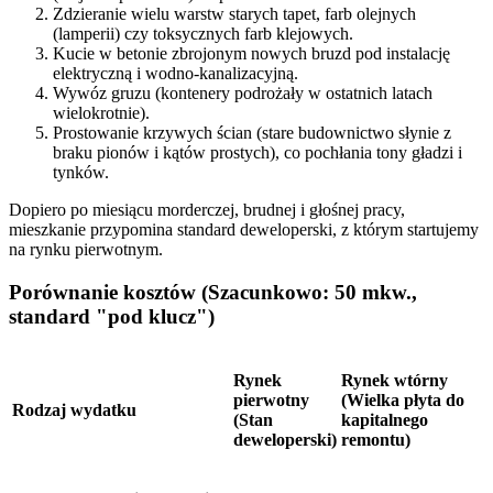
Zdzieranie wielu warstw starych tapet, farb olejnych
(lamperii) czy toksycznych farb klejowych.
Kucie w betonie zbrojonym nowych bruzd pod instalację
elektryczną i wodno-kanalizacyjną.
Wywóz gruzu (kontenery podrożały w ostatnich latach
wielokrotnie).
Prostowanie krzywych ścian (stare budownictwo słynie z
braku pionów i kątów prostych), co pochłania tony gładzi i
tynków.
Dopiero po miesiącu morderczej, brudnej i głośnej pracy,
mieszkanie przypomina standard deweloperski, z którym startujemy
na rynku pierwotnym.
Porównanie kosztów (Szacunkowo: 50 mkw.,
standard "pod klucz")
Rynek
Rynek wtórny
pierwotny
(Wielka płyta do
Rodzaj wydatku
(Stan
kapitalnego
deweloperski)
remontu)