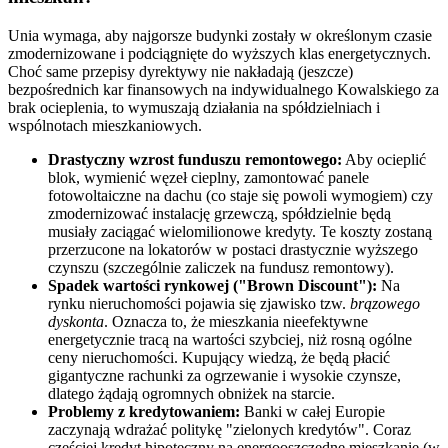
Unia wymaga, aby najgorsze budynki zostały w określonym czasie
zmodernizowane i podciągnięte do wyższych klas energetycznych.
Choć same przepisy dyrektywy nie nakładają (jeszcze)
bezpośrednich kar finansowych na indywidualnego Kowalskiego za
brak ocieplenia, to wymuszają działania na spółdzielniach i
wspólnotach mieszkaniowych.
Drastyczny wzrost funduszu remontowego:
Aby ocieplić
blok, wymienić węzeł cieplny, zamontować panele
fotowoltaiczne na dachu (co staje się powoli wymogiem) czy
zmodernizować instalację grzewczą, spółdzielnie będą
musiały zaciągać wielomilionowe kredyty. Te koszty zostaną
przerzucone na lokatorów w postaci drastycznie wyższego
czynszu (szczególnie zaliczek na fundusz remontowy).
Spadek wartości rynkowej ("Brown Discount"):
Na
rynku nieruchomości pojawia się zjawisko tzw.
brązowego
dyskonta
. Oznacza to, że mieszkania nieefektywne
energetycznie tracą na wartości szybciej, niż rosną ogólne
ceny nieruchomości. Kupujący wiedzą, że będą płacić
gigantyczne rachunki za ogrzewanie i wysokie czynsze,
dlatego żądają ogromnych obniżek na starcie.
Problemy z kredytowaniem:
Banki w całej Europie
zaczynają wdrażać politykę "zielonych kredytów". Coraz
częściej kredyt hipoteczny na energooszczędne mieszkanie (w