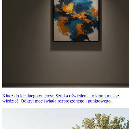
Klucz do idealnego wnętrza: Sztuka oświetlenia, o której musisz
wiedzieć. Odkryj moc światła rozproszonego i punktowego.