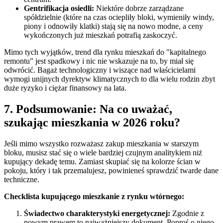
Gentrifikacja osiedli:
Niektóre dobrze zarządzane
spółdzielnie (które na czas ociepliły bloki, wymieniły windy,
piony i odnowiły klatki) stają się na nowo modne, a ceny
wykończonych już mieszkań potrafią zaskoczyć.
Mimo tych wyjątków, trend dla rynku mieszkań do "kapitalnego
remontu" jest spadkowy i nic nie wskazuje na to, by miał się
odwrócić. Bagaż technologiczny i wiszące nad właścicielami
wymogi unijnych dyrektyw klimatycznych to dla wielu rodzin zbyt
duże ryzyko i ciężar finansowy na lata.
7. Podsumowanie: Na co uważać,
szukając mieszkania w 2026 roku?
Jeśli mimo wszystko rozważasz zakup mieszkania w starszym
bloku, musisz stać się o wiele bardziej czujnym analitykiem niż
kupujący dekadę temu. Zamiast skupiać się na kolorze ścian w
pokoju, który i tak przemalujesz, powinieneś sprawdzić twarde dane
techniczne.
Checklista kupującego mieszkanie z rynku wtórnego:
Świadectwo charakterystyki energetycznej:
Zgodnie z
nowym prawem to najważniejszy dokument. Poproś o niego