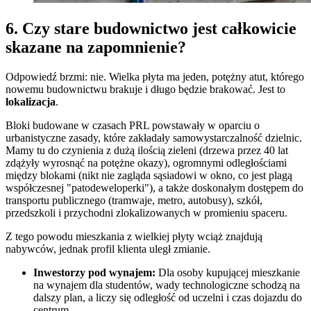
6. Czy stare budownictwo jest całkowicie
skazane na zapomnienie?
Odpowiedź brzmi: nie. Wielka płyta ma jeden, potężny atut, którego
nowemu budownictwu brakuje i długo będzie brakować. Jest to
lokalizacja
.
Bloki budowane w czasach PRL powstawały w oparciu o
urbanistyczne zasady, które zakładały samowystarczalność dzielnic.
Mamy tu do czynienia z dużą ilością zieleni (drzewa przez 40 lat
zdążyły wyrosnąć na potężne okazy), ogromnymi odległościami
między blokami (nikt nie zagląda sąsiadowi w okno, co jest plagą
współczesnej "patodeweloperki"), a także doskonałym dostępem do
transportu publicznego (tramwaje, metro, autobusy), szkół,
przedszkoli i przychodni zlokalizowanych w promieniu spaceru.
Z tego powodu mieszkania z wielkiej płyty wciąż znajdują
nabywców, jednak profil klienta uległ zmianie.
Inwestorzy pod wynajem:
Dla osoby kupującej mieszkanie
na wynajem dla studentów, wady technologiczne schodzą na
dalszy plan, a liczy się odległość od uczelni i czas dojazdu do
centrum.