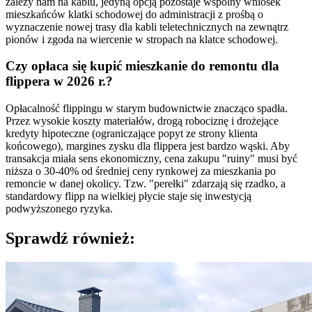
zależy nam na kablu, jedyną opcją pozostaje wspólny wniosek
mieszkańców klatki schodowej do administracji z prośbą o
wyznaczenie nowej trasy dla kabli teletechnicznych na zewnątrz
pionów i zgoda na wiercenie w stropach na klatce schodowej.
Czy opłaca się kupić mieszkanie do remontu dla
flippera w 2026 r.?
Opłacalność flippingu w starym budownictwie znacząco spadła.
Przez wysokie koszty materiałów, drogą robociznę i drożejące
kredyty hipoteczne (ograniczające popyt ze strony klienta
końcowego), margines zysku dla flippera jest bardzo wąski. Aby
transakcja miała sens ekonomiczny, cena zakupu "ruiny" musi być
niższa o 30-40% od średniej ceny rynkowej za mieszkania po
remoncie w danej okolicy. Tzw. "perełki" zdarzają się rzadko, a
standardowy flipp na wielkiej płycie staje się inwestycją
podwyższonego ryzyka.
Sprawdź również: