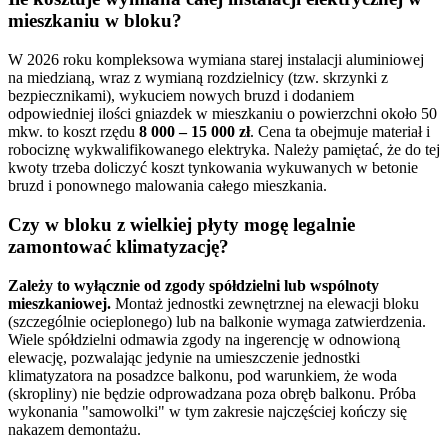
mieszkaniu w bloku?
W 2026 roku kompleksowa wymiana starej instalacji aluminiowej
na miedzianą, wraz z wymianą rozdzielnicy (tzw. skrzynki z
bezpiecznikami), wykuciem nowych bruzd i dodaniem
odpowiedniej ilości gniazdek w mieszkaniu o powierzchni około 50
mkw. to koszt rzędu
8 000 – 15 000 zł
. Cena ta obejmuje materiał i
robociznę wykwalifikowanego elektryka. Należy pamiętać, że do tej
kwoty trzeba doliczyć koszt tynkowania wykuwanych w betonie
bruzd i ponownego malowania całego mieszkania.
Czy w bloku z wielkiej płyty mogę legalnie
zamontować klimatyzację?
Zależy to wyłącznie od zgody spółdzielni lub wspólnoty
mieszkaniowej.
Montaż jednostki zewnętrznej na elewacji bloku
(szczególnie ocieplonego) lub na balkonie wymaga zatwierdzenia.
Wiele spółdzielni odmawia zgody na ingerencję w odnowioną
elewację, pozwalając jedynie na umieszczenie jednostki
klimatyzatora na posadzce balkonu, pod warunkiem, że woda
(skropliny) nie będzie odprowadzana poza obręb balkonu. Próba
wykonania "samowolki" w tym zakresie najczęściej kończy się
nakazem demontażu.