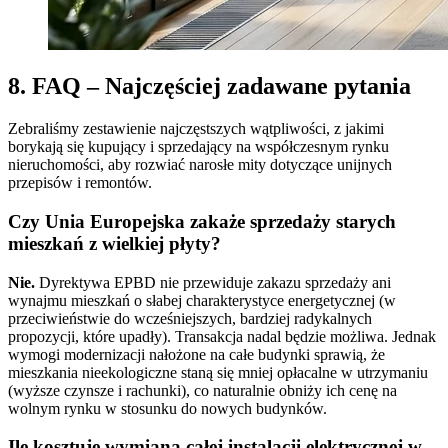
8. FAQ – Najczęściej zadawane pytania
Zebraliśmy zestawienie najczęstszych wątpliwości, z jakimi
borykają się kupujący i sprzedający na współczesnym rynku
nieruchomości, aby rozwiać narosłe mity dotyczące unijnych
przepisów i remontów.
Czy Unia Europejska zakaże sprzedaży starych
mieszkań z wielkiej płyty?
Nie.
Dyrektywa EPBD nie przewiduje zakazu sprzedaży ani
wynajmu mieszkań o słabej charakterystyce energetycznej (w
przeciwieństwie do wcześniejszych, bardziej radykalnych
propozycji, które upadły). Transakcja nadal będzie możliwa. Jednak
wymogi modernizacji nałożone na całe budynki sprawią, że
mieszkania nieekologiczne staną się mniej opłacalne w utrzymaniu
(wyższe czynsze i rachunki), co naturalnie obniży ich cenę na
wolnym rynku w stosunku do nowych budynków.
Ile kosztuje wymiana całej instalacji elektrycznej w