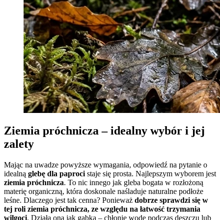
Ziemia próchnicza – idealny wybór i jej
zalety
Mając na uwadze powyższe wymagania, odpowiedź na pytanie o
idealną
glebę dla paproci
staje się prosta. Najlepszym wyborem jest
ziemia próchnicza
. To nic innego jak gleba bogata w rozłożoną
materię organiczną, która doskonale naśladuje naturalne podłoże
leśne. Dlaczego jest tak cenna? Ponieważ
dobrze sprawdzi się w
tej roli ziemia próchnicza, ze względu na łatwość trzymania
wilgoci
. Działa ona jak gąbka – chłonie wodę podczas deszczu lub