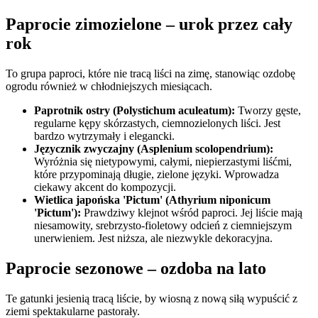
Paprocie zimozielone – urok przez cały
rok
To grupa paproci, które nie tracą liści na zimę, stanowiąc ozdobę
ogrodu również w chłodniejszych miesiącach.
Paprotnik ostry (Polystichum aculeatum):
Tworzy gęste,
regularne kępy skórzastych, ciemnozielonych liści. Jest
bardzo wytrzymały i elegancki.
Języcznik zwyczajny (Asplenium scolopendrium):
Wyróżnia się nietypowymi, całymi, niepierzastymi liśćmi,
które przypominają długie, zielone języki. Wprowadza
ciekawy akcent do kompozycji.
Wietlica japońska 'Pictum' (Athyrium niponicum
'Pictum'):
Prawdziwy klejnot wśród paproci. Jej liście mają
niesamowity, srebrzysto-fioletowy odcień z ciemniejszym
unerwieniem. Jest niższa, ale niezwykle dekoracyjna.
Paprocie sezonowe – ozdoba na lato
Te gatunki jesienią tracą liście, by wiosną z nową siłą wypuścić z
ziemi spektakularne pastorały.