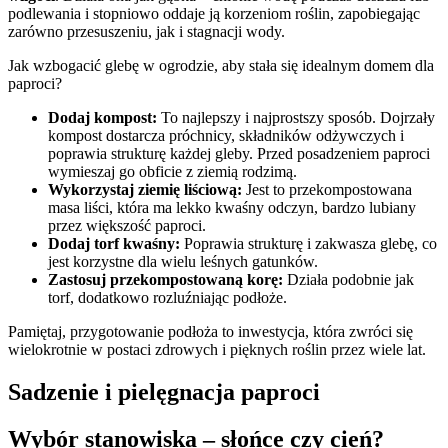
podlewania i stopniowo oddaje ją korzeniom roślin, zapobiegając
zarówno przesuszeniu, jak i stagnacji wody.
Jak wzbogacić glebę w ogrodzie, aby stała się idealnym domem dla
paproci?
Dodaj kompost:
To najlepszy i najprostszy sposób. Dojrzały
kompost dostarcza próchnicy, składników odżywczych i
poprawia strukturę każdej gleby. Przed posadzeniem paproci
wymieszaj go obficie z ziemią rodzimą.
Wykorzystaj ziemię liściową:
Jest to przekompostowana
masa liści, która ma lekko kwaśny odczyn, bardzo lubiany
przez większość paproci.
Dodaj torf kwaśny:
Poprawia strukturę i zakwasza glebę, co
jest korzystne dla wielu leśnych gatunków.
Zastosuj przekompostowaną korę:
Działa podobnie jak
torf, dodatkowo rozluźniając podłoże.
Pamiętaj, przygotowanie podłoża to inwestycja, która zwróci się
wielokrotnie w postaci zdrowych i pięknych roślin przez wiele lat.
Sadzenie i pielęgnacja paproci
Wybór stanowiska – słońce czy cień?