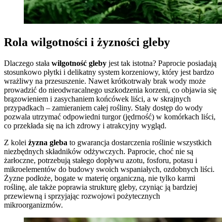
Rola wilgotności i żyzności gleby
Dlaczego stała
wilgotność gleby
jest tak istotna? Paprocie posiadają
stosunkowo płytki i delikatny system korzeniowy, który jest bardzo
wrażliwy na przesuszenie. Nawet krótkotrwały brak wody może
prowadzić do nieodwracalnego uszkodzenia korzeni, co objawia się
brązowieniem i zasychaniem końcówek liści, a w skrajnych
przypadkach – zamieraniem całej rośliny. Stały dostęp do wody
pozwala utrzymać odpowiedni turgor (jędrność) w komórkach liści,
co przekłada się na ich zdrowy i atrakcyjny wygląd.
Z kolei
żyzna gleba
to gwarancja dostarczenia roślinie wszystkich
niezbędnych składników odżywczych. Paprocie, choć nie są
żarłoczne, potrzebują stałego dopływu azotu, fosforu, potasu i
mikroelementów do budowy swoich wspaniałych, ozdobnych liści.
Żyzne podłoże, bogate w materię organiczną, nie tylko karmi
roślinę, ale także poprawia strukturę gleby, czyniąc ją bardziej
przewiewną i sprzyjając rozwojowi pożytecznych
mikroorganizmów.