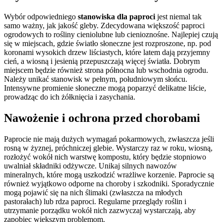
Wybór odpowiedniego
stanowiska dla paproci
jest niemal tak
samo ważny, jak jakość gleby. Zdecydowana większość paproci
ogrodowych to rośliny cieniolubne lub cienioznośne. Najlepiej czują
się w miejscach, gdzie światło słoneczne jest rozproszone, np. pod
koronami wysokich drzew liściastych, które latem dają przyjemny
cień, a wiosną i jesienią przepuszczają więcej światła. Dobrym
miejscem będzie również strona północna lub wschodnia ogrodu.
Należy unikać stanowisk w pełnym, południowym słońcu.
Intensywne promienie słoneczne mogą poparzyć delikatne liście,
prowadząc do ich żółknięcia i zasychania.
Nawożenie i ochrona przed chorobami
Paprocie nie mają dużych wymagań pokarmowych, zwłaszcza jeśli
rosną w żyznej, próchniczej glebie. Wystarczy raz w roku, wiosną,
rozłożyć wokół nich warstwę kompostu, który będzie stopniowo
uwalniał składniki odżywcze. Unikaj silnych nawozów
mineralnych, które mogą uszkodzić wrażliwe korzenie. Paprocie są
również wyjątkowo odporne na choroby i szkodniki. Sporadycznie
mogą pojawić się na nich ślimaki (zwłaszcza na młodych
pastorałach) lub rdza paproci. Regularne przeglądy roślin i
utrzymanie porządku wokół nich zazwyczaj wystarczają, aby
zapobiec większym problemom.