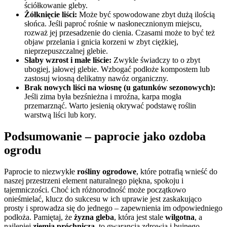
ściółkowanie gleby.
Żółknięcie liści:
Może być spowodowane zbyt dużą ilością
słońca. Jeśli paproć rośnie w nasłonecznionym miejscu,
rozważ jej przesadzenie do cienia. Czasami może to być też
objaw przelania i gnicia korzeni w zbyt ciężkiej,
nieprzepuszczalnej glebie.
Słaby wzrost i małe liście:
Zwykle świadczy to o zbyt
ubogiej, jałowej glebie. Wzbogać podłoże kompostem lub
zastosuj wiosną delikatny nawóz organiczny.
Brak nowych liści na wiosnę (u gatunków sezonowych):
Jeśli zima była bezśnieżna i mroźna, karpa mogła
przemarznąć. Warto jesienią okrywać podstawę roślin
warstwą liści lub kory.
Podsumowanie – paprocie jako ozdoba
ogrodu
Paprocie to niezwykłe
rośliny ogrodowe
, które potrafią wnieść do
naszej przestrzeni element naturalnego piękna, spokoju i
tajemniczości. Choć ich różnorodność może początkowo
onieśmielać, klucz do sukcesu w ich uprawie jest zaskakująco
prosty i sprowadza się do jednego – zapewnienia im odpowiedniego
podłoża. Pamiętaj, że
żyzna gleba
, która jest stale
wilgotna
, a
najlepiej
ziemia próchnicza
, to gwarancja zdrowia i bujnego