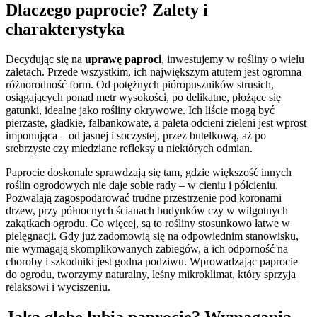
Dlaczego paprocie? Zalety i
charakterystyka
Decydując się na
uprawę paproci
, inwestujemy w rośliny o wielu
zaletach. Przede wszystkim, ich największym atutem jest ogromna
różnorodność form. Od potężnych pióropuszników strusich,
osiągających ponad metr wysokości, po delikatne, płożące się
gatunki, idealne jako rośliny okrywowe. Ich liście mogą być
pierzaste, gładkie, falbankowate, a paleta odcieni zieleni jest wprost
imponująca – od jasnej i soczystej, przez butelkową, aż po
srebrzyste czy miedziane refleksy u niektórych odmian.
Paprocie doskonale sprawdzają się tam, gdzie większość innych
roślin ogrodowych nie daje sobie rady – w cieniu i półcieniu.
Pozwalają zagospodarować trudne przestrzenie pod koronami
drzew, przy północnych ścianach budynków czy w wilgotnych
zakątkach ogrodu. Co więcej, są to rośliny stosunkowo łatwe w
pielęgnacji. Gdy już zadomowią się na odpowiednim stanowisku,
nie wymagają skomplikowanych zabiegów, a ich odporność na
choroby i szkodniki jest godna podziwu. Wprowadzając paprocie
do ogrodu, tworzymy naturalny, leśny mikroklimat, który sprzyja
relaksowi i wyciszeniu.
Jaką glebę lubią paprocie? Wymagania