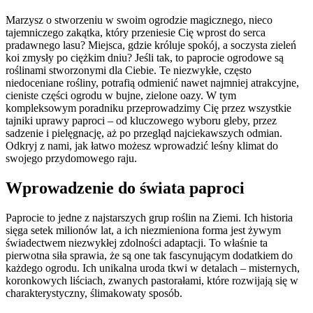
Marzysz o stworzeniu w swoim ogrodzie magicznego, nieco
tajemniczego zakątka, który przeniesie Cię wprost do serca
pradawnego lasu? Miejsca, gdzie króluje spokój, a soczysta zieleń
koi zmysły po ciężkim dniu? Jeśli tak, to paprocie ogrodowe są
roślinami stworzonymi dla Ciebie. Te niezwykłe, często
niedoceniane rośliny, potrafią odmienić nawet najmniej atrakcyjne,
cieniste części ogrodu w bujne, zielone oazy. W tym
kompleksowym poradniku przeprowadzimy Cię przez wszystkie
tajniki uprawy paproci – od kluczowego wyboru gleby, przez
sadzenie i pielęgnację, aż po przegląd najciekawszych odmian.
Odkryj z nami, jak łatwo możesz wprowadzić leśny klimat do
swojego przydomowego raju.
Wprowadzenie do świata paproci
Paprocie to jedne z najstarszych grup roślin na Ziemi. Ich historia
sięga setek milionów lat, a ich niezmieniona forma jest żywym
świadectwem niezwykłej zdolności adaptacji. To właśnie ta
pierwotna siła sprawia, że są one tak fascynującym dodatkiem do
każdego ogrodu. Ich unikalna uroda tkwi w detalach – misternych,
koronkowych liściach, zwanych pastorałami, które rozwijają się w
charakterystyczny, ślimakowaty sposób.