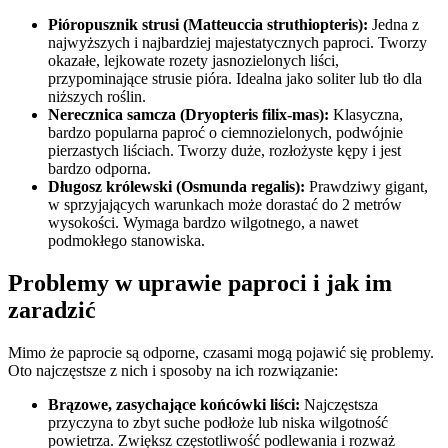
Pióropusznik strusi (Matteuccia struthiopteris):
Jedna z
najwyższych i najbardziej majestatycznych paproci. Tworzy
okazałe, lejkowate rozety jasnozielonych liści,
przypominające strusie pióra. Idealna jako soliter lub tło dla
niższych roślin.
Nerecznica samcza (Dryopteris filix-mas):
Klasyczna,
bardzo popularna paproć o ciemnozielonych, podwójnie
pierzastych liściach. Tworzy duże, rozłożyste kępy i jest
bardzo odporna.
Długosz królewski (Osmunda regalis):
Prawdziwy gigant,
w sprzyjających warunkach może dorastać do 2 metrów
wysokości. Wymaga bardzo wilgotnego, a nawet
podmokłego stanowiska.
Problemy w uprawie paproci i jak im
zaradzić
Mimo że paprocie są odporne, czasami mogą pojawić się problemy.
Oto najczęstsze z nich i sposoby na ich rozwiązanie:
Brązowe, zasychające końcówki liści:
Najczęstsza
przyczyna to zbyt suche podłoże lub niska wilgotność
powietrza. Zwiększ częstotliwość podlewania i rozważ