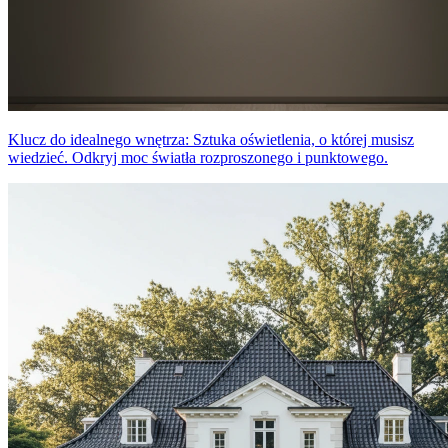
Klucz do idealnego wnętrza: Sztuka oświetlenia, o której musisz
wiedzieć. Odkryj moc światła rozproszonego i punktowego.