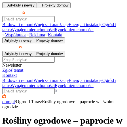
Artykuły i newsy
Projekty domów
Budowa i remont
Wnętrza i aranżacje
Energia i instalacje
Ogród i
taras
Wynajem nieruchomości
Rynek nieruchomości
Współpraca
Reklama
Kontakt
Artykuły i newsy
Projekty domów
Artykuły i newsy
Projekty domów
Newsletter
Zgłoś temat
Kontakt
Budowa i remont
Wnętrza i aranżacje
Energia i instalacje
Ogród i
taras
Wynajem nieruchomości
Rynek nieruchomości
dom.pl
/
Ogród I Taras
/
Rośliny ogrodowe – paprocie w Twoim
ogrodzie
Rośliny ogrodowe – paprocie w