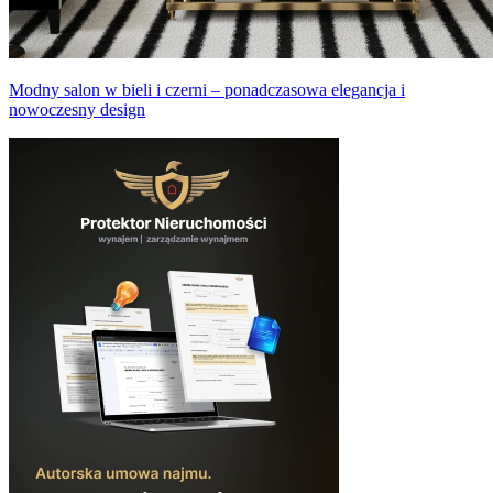
Modny salon w bieli i czerni – ponadczasowa elegancja i
nowoczesny design