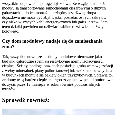
wszystkim odpowiednią drogę dojazdową. Ze względu na to, że
moduły są transportowane samochodami ciężarowymi o dużych
gabarytach, a do ich montażu niezbędny jest dźwig, droga
dojazdowa nie może być zbyt wąska, posiadać ostrych zakrętów
czy nisko wiszących kabli energetycznych lub gałęzi drzew. Sam
teren działki powinien umożliwiać stabilne rozstawienie dźwigu
kołowego.
Czy dom modułowy nadaje się do zamieszkania
zimą?
Tak, wszystkie nowoczesne domy modułowe oferowane jako
budynki całoroczne spełniają restrykcyjne normy izolacyjności
cieplnej. Ściany, podłoga oraz dach posiadają grubą warstwę izolacji
z wełny mineralnej, piany poliuretanowej lub włókien drzewnych, a
w budynkach montuje się pakiety okien trzyszybowych. Sprawia to,
że domy te są bardzo ciepłe, energooszczędne i w pełni komfortowe
do życia przez 12 miesięcy w roku, również podczas silnych
mrozów.
Sprawdź również: