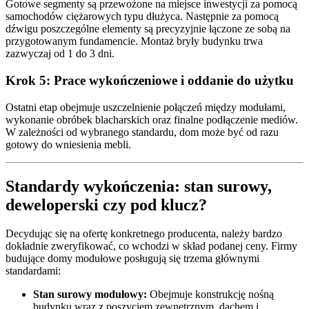
Gotowe segmenty są przewożone na miejsce inwestycji za pomocą
samochodów ciężarowych typu dłużyca. Następnie za pomocą
dźwigu poszczególne elementy są precyzyjnie łączone ze sobą na
przygotowanym fundamencie. Montaż bryły budynku trwa
zazwyczaj od 1 do 3 dni.
Krok 5: Prace wykończeniowe i oddanie do użytku
Ostatni etap obejmuje uszczelnienie połączeń między modułami,
wykonanie obróbek blacharskich oraz finalne podłączenie mediów.
W zależności od wybranego standardu, dom może być od razu
gotowy do wniesienia mebli.
Standardy wykończenia: stan surowy,
deweloperski czy pod klucz?
Decydując się na ofertę konkretnego producenta, należy bardzo
dokładnie zweryfikować, co wchodzi w skład podanej ceny. Firmy
budujące domy modułowe posługują się trzema głównymi
standardami:
Stan surowy modułowy:
Obejmuje konstrukcję nośną
budynku wraz z poszyciem zewnętrznym, dachem i