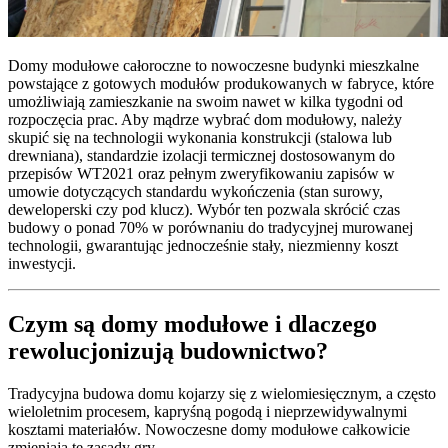
Domy modułowe całoroczne to nowoczesne budynki mieszkalne
powstające z gotowych modułów produkowanych w fabryce, które
umożliwiają zamieszkanie na swoim nawet w kilka tygodni od
rozpoczęcia prac. Aby mądrze wybrać dom modułowy, należy
skupić się na technologii wykonania konstrukcji (stalowa lub
drewniana), standardzie izolacji termicznej dostosowanym do
przepisów WT2021 oraz pełnym zweryfikowaniu zapisów w
umowie dotyczących standardu wykończenia (stan surowy,
deweloperski czy pod klucz). Wybór ten pozwala skrócić czas
budowy o ponad 70% w porównaniu do tradycyjnej murowanej
technologii, gwarantując jednocześnie stały, niezmienny koszt
inwestycji.
Czym są domy modułowe i dlaczego
rewolucjonizują budownictwo?
Tradycyjna budowa domu kojarzy się z wielomiesięcznym, a często
wieloletnim procesem, kapryśną pogodą i nieprzewidywalnymi
kosztami materiałów. Nowoczesne domy modułowe całkowicie
zmieniają te zasady gry.