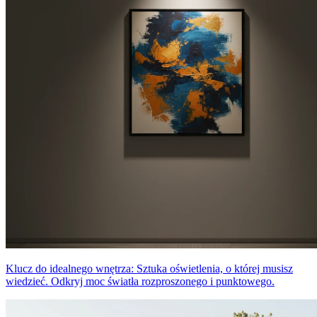
Klucz do idealnego wnętrza: Sztuka oświetlenia, o której musisz
wiedzieć. Odkryj moc światła rozproszonego i punktowego.