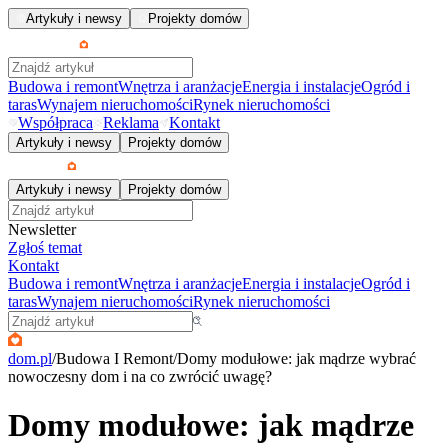
Artykuły i newsy
Projekty domów
Budowa i remont
Wnętrza i aranżacje
Energia i instalacje
Ogród i
taras
Wynajem nieruchomości
Rynek nieruchomości
Współpraca
Reklama
Kontakt
Artykuły i newsy
Projekty domów
Artykuły i newsy
Projekty domów
Newsletter
Zgłoś temat
Kontakt
Budowa i remont
Wnętrza i aranżacje
Energia i instalacje
Ogród i
taras
Wynajem nieruchomości
Rynek nieruchomości
dom.pl
/
Budowa I Remont
/
Domy modułowe: jak mądrze wybrać
nowoczesny dom i na co zwrócić uwagę?
Domy modułowe: jak mądrze