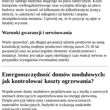
dotyczy samego budynku stojącego na placu fabrycznym. Koszt
transportu wielkogabarytowego oraz wynajmu dźwigu na placu
budowy może wynosić od kilkunastu do kilkudziesięciu tysięcy
złotych, w zależności od odległości od fabryki i stopnia
skomplikowania montażu. Upewnij się, że te pozycje są ujęte w
finalnej wycenie.
Warunki gwarancji i serwisowania
Warto sprawdzić, jak długiej gwarancji udziela producent na samą
konstrukcję nośną (najlepsi producenci oferują nawet 25-30 lat
gwarancji) oraz na poszczególne elementy wykończeniowe i
instalacje. Istotny jest także zapis określający czas reakcji serwisu w
przypadku wystąpienia ewentualnej usterki.
Energooszczędność domów modułowych:
jak kontrolować koszty ogrzewania?
Współczesne domy modułowe projektowane są z myślą o surowych
normach dotyczących zapotrzebowania na energię pierwotną.
Dzięki precyzji fabrycznej i zastosowaniu nowoczesnych
materiałów izolacyjnych, budynki te wykazują znakomite
właściwości termiczne.