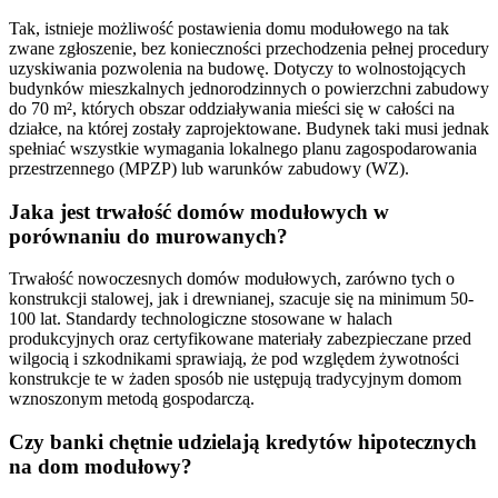
Tak, istnieje możliwość postawienia domu modułowego na tak
zwane zgłoszenie, bez konieczności przechodzenia pełnej procedury
uzyskiwania pozwolenia na budowę. Dotyczy to wolnostojących
budynków mieszkalnych jednorodzinnych o powierzchni zabudowy
do 70 m², których obszar oddziaływania mieści się w całości na
działce, na której zostały zaprojektowane. Budynek taki musi jednak
spełniać wszystkie wymagania lokalnego planu zagospodarowania
przestrzennego (MPZP) lub warunków zabudowy (WZ).
Jaka jest trwałość domów modułowych w
porównaniu do murowanych?
Trwałość nowoczesnych domów modułowych, zarówno tych o
konstrukcji stalowej, jak i drewnianej, szacuje się na minimum 50-
100 lat. Standardy technologiczne stosowane w halach
produkcyjnych oraz certyfikowane materiały zabezpieczane przed
wilgocią i szkodnikami sprawiają, że pod względem żywotności
konstrukcje te w żaden sposób nie ustępują tradycyjnym domom
wznoszonym metodą gospodarczą.
Czy banki chętnie udzielają kredytów hipotecznych
na dom modułowy?