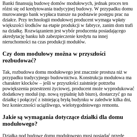
Banki finansują budowę domów modułowych, jednak proces ten
różni się od kredytowania tradycyjnej budowy. W przypadku domu
murowanego bank wypłaca transze na podstawie postępu prac na
działce. Przy technologii modułowej producent wymaga wpłaty
większości środków na etapie produkcji w fabryce, zanim dom trafi
na działkę. Rozwiązaniem jest wybór producenta posiadającego
akredytację banku lub zabezpieczenie kredytu na innej
nieruchomości na czas produkcji modułów.
Czy dom modułowy można w przyszłości
rozbudować?
Tak, rozbudowa domu modułowego jest znacznie prostsza niż w
przypadku tradycyjnego budownictwa. Konstrukcja modułowa ma
charakter klocków – jeśli w przyszłości zaistnieje potrzeba
powiększenia przestrzeni życiowej, producent może wyprodukować
dodatkowy moduł (np. nową sypialnię lub biuro), dostarczyć go na
działkę i połączyć z istniejącą bryłą budynku w zaledwie kilka dni,
bez konieczności uciążliwego, wielotygodniowego remontu.
Jakie są wymagania dotyczące działki dla domu
modułowego?
Działka pod budowę domu modułowego musi posiadać przede