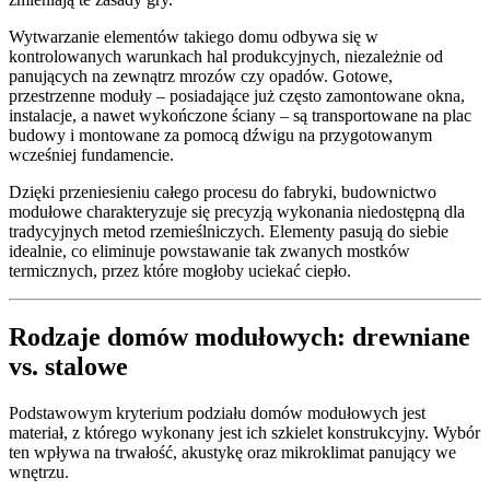
Wytwarzanie elementów takiego domu odbywa się w
kontrolowanych warunkach hal produkcyjnych, niezależnie od
panujących na zewnątrz mrozów czy opadów. Gotowe,
przestrzenne moduły – posiadające już często zamontowane okna,
instalacje, a nawet wykończone ściany – są transportowane na plac
budowy i montowane za pomocą dźwigu na przygotowanym
wcześniej fundamencie.
Dzięki przeniesieniu całego procesu do fabryki, budownictwo
modułowe charakteryzuje się precyzją wykonania niedostępną dla
tradycyjnych metod rzemieślniczych. Elementy pasują do siebie
idealnie, co eliminuje powstawanie tak zwanych mostków
termicznych, przez które mogłoby uciekać ciepło.
Rodzaje domów modułowych: drewniane
vs. stalowe
Podstawowym kryterium podziału domów modułowych jest
materiał, z którego wykonany jest ich szkielet konstrukcyjny. Wybór
ten wpływa na trwałość, akustykę oraz mikroklimat panujący we
wnętrzu.