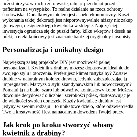
uczestniczysz w ruchu zero waste, ratując przedmiot przed
trafieniem na wysypisko. To realne działanie na rzecz ochrony
środowiska. Dodatkowym atutem jest aspekt ekonomiczny. Koszt
wykonania takiej dekoracji jest nieporównywalnie niższy niż zakup
gotowego, designerskiego kwietnika w sklepie. Najczęściej
inwestycja ogranicza się do puszki farby, kilku wkrętów i desek na
półki, a efekt końcowy jest znacznie bardziej oryginalny i osobisty.
Personalizacja i unikalny design
Największą zaletą projektów DIY jest możliwość pełnej
personalizacji. Kwietnik z drabiny możesz dopasować idealnie do
swojego stylu i otoczenia. Preferujesz klimat rustykalny? Zostaw
drabinę w naturalnym kolorze drewna, jedynie zabezpieczając ją
impregnatem. Marzysz o stylu skandynawskim lub nowoczesnym?
Pomaluj ją na biało, szaro lub odważny, kontrastowy kolor. Możesz
dowolnie decydować o liczbie i szerokości półek, dostosowując je
do wielkości swoich doniczek. Każdy kwietnik z drabiny jest
jedyny w swoim rodzaju – to unikatowe dzieło, które odzwierciedla
Twoją kreatywność i jest namacalnym dowodem Twojej pracy.
Jak krok po kroku stworzyć własny
kwietnik z drabiny?