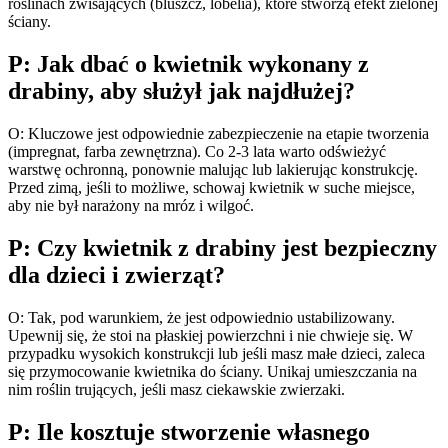
roślinach zwisających (bluszcz, lobelia), które stworzą efekt zielonej
ściany.
P: Jak dbać o kwietnik wykonany z
drabiny, aby służył jak najdłużej?
O: Kluczowe jest odpowiednie zabezpieczenie na etapie tworzenia
(impregnat, farba zewnętrzna). Co 2-3 lata warto odświeżyć
warstwę ochronną, ponownie malując lub lakierując konstrukcję.
Przed zimą, jeśli to możliwe, schowaj kwietnik w suche miejsce,
aby nie był narażony na mróz i wilgoć.
P: Czy kwietnik z drabiny jest bezpieczny
dla dzieci i zwierząt?
O: Tak, pod warunkiem, że jest odpowiednio ustabilizowany.
Upewnij się, że stoi na płaskiej powierzchni i nie chwieje się. W
przypadku wysokich konstrukcji lub jeśli masz małe dzieci, zaleca
się przymocowanie kwietnika do ściany. Unikaj umieszczania na
nim roślin trujących, jeśli masz ciekawskie zwierzaki.
P: Ile kosztuje stworzenie własnego