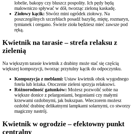
lobelie, bakopy czy bluszcz pospolity. Ich pędy będą
malowniczo spływać w dół, tworząc zieloną kaskadę.
Ziołowy kącik:
Stwórz mini ogródek ziołowy. Na
poszczególnych szczeblach posadź bazylię, miętę, rozmaryn,
tymianek i oregano. Świeże zioła będziesz mieć zawsze pod
ręką.
Kwietnik na tarasie – strefa relaksu z
zielenią
Na większym tarasie kwietnik z drabiny może stać się częścią
większej kompozycji, tworząc przytulny kącik do odpoczynku.
Kompozycja z meblami:
Ustaw kwietnik obok wygodnego
fotela lub leżaka. Otoczenie zieleni sprzyja relaksowi.
Różnorodność gatunków:
Możesz pozwolić sobie na
większe donice z pelargoniami, begoniami czy małymi
krzewami ozdobnymi, jak bukszpan. Wieczorem możesz
ozdobić drabinę delikatnymi lampkami solarnymi, co stworzy
magiczny nastrój.
Kwietnik w ogrodzie – efektowny punkt
centralny