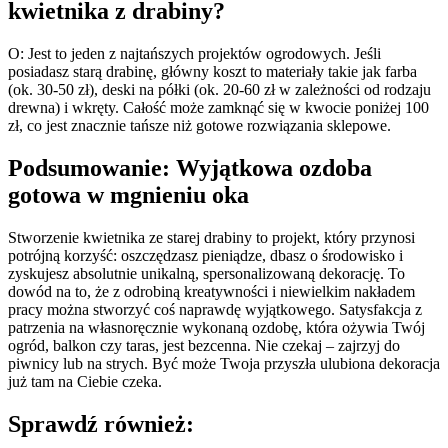
kwietnika z drabiny?
O: Jest to jeden z najtańszych projektów ogrodowych. Jeśli
posiadasz starą drabinę, główny koszt to materiały takie jak farba
(ok. 30-50 zł), deski na półki (ok. 20-60 zł w zależności od rodzaju
drewna) i wkręty. Całość może zamknąć się w kwocie poniżej 100
zł, co jest znacznie tańsze niż gotowe rozwiązania sklepowe.
Podsumowanie: Wyjątkowa ozdoba
gotowa w mgnieniu oka
Stworzenie kwietnika ze starej drabiny to projekt, który przynosi
potrójną korzyść: oszczędzasz pieniądze, dbasz o środowisko i
zyskujesz absolutnie unikalną, spersonalizowaną dekorację. To
dowód na to, że z odrobiną kreatywności i niewielkim nakładem
pracy można stworzyć coś naprawdę wyjątkowego. Satysfakcja z
patrzenia na własnoręcznie wykonaną ozdobę, która ożywia Twój
ogród, balkon czy taras, jest bezcenna. Nie czekaj – zajrzyj do
piwnicy lub na strych. Być może Twoja przyszła ulubiona dekoracja
już tam na Ciebie czeka.
Sprawdź również: