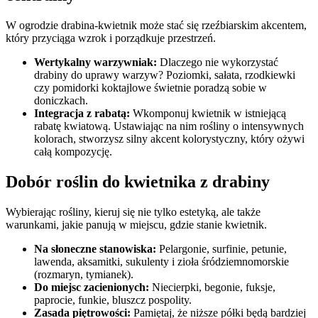
W ogrodzie drabina-kwietnik może stać się rzeźbiarskim akcentem,
który przyciąga wzrok i porządkuje przestrzeń.
Wertykalny warzywniak:
Dlaczego nie wykorzystać
drabiny do uprawy warzyw? Poziomki, sałata, rzodkiewki
czy pomidorki koktajlowe świetnie poradzą sobie w
doniczkach.
Integracja z rabatą:
Wkomponuj kwietnik w istniejącą
rabatę kwiatową. Ustawiając na nim rośliny o intensywnych
kolorach, stworzysz silny akcent kolorystyczny, który ożywi
całą kompozycję.
Dobór roślin do kwietnika z drabiny
Wybierając rośliny, kieruj się nie tylko estetyką, ale także
warunkami, jakie panują w miejscu, gdzie stanie kwietnik.
Na słoneczne stanowiska:
Pelargonie, surfinie, petunie,
lawenda, aksamitki, sukulenty i zioła śródziemnomorskie
(rozmaryn, tymianek).
Do miejsc zacienionych:
Niecierpki, begonie, fuksje,
paprocie, funkie, bluszcz pospolity.
Zasada piętrowości:
Pamiętaj, że niższe półki będą bardziej