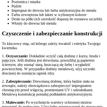
Poziomica i miarka
Pędzle
Impregnat do drewna lub farba antykorozyjna do metalu
Farba zewnętrzna lub lakier w wybranym kolorze
Deski na półki (ich szerokość dopasuj do rozstawu szczebli)
Wkręty do drewna lub metalu
Czyszczenie i zabezpieczanie konstrukcji
To kluczowy etap, od którego zależy trwałość i estetyka Twojego
kwietnika.
1.
Oczyszczanie:
Dokładnie oczyść całą drabinę z kurzu, brudu i
pajęczyn. Jeśli drabina jest drewniana, przeszlifuj ją papierem
ściernym, aby usunąć starą, łuszczącą się farbę i wygładzić
powierzchnię. W przypadku drabiny metalowej, użyj szczotki
drucianej do usunięcia ognisk rdzy.
2.
Zabezpieczanie:
Drewnianą drabinę, która będzie stała na
zewnątrz, należy obowiązkowo zabezpieczyć impregnatem
chroniącym przed wilgocią, promieniami UV i szkodnikami.
Metalową konstrukcję pomaluj podkładem antykorozyjnym.
3.
Malowanie:
Po wyschnięciu warstwy ochronnej możesz
przystąpić do malowania. Użyj farby przeznaczonej do stosowania