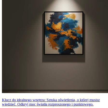
Klucz do idealnego wnętrza: Sztuka oświetlenia, o której musisz
wiedzieć. Odkryj moc światła rozproszonego i punktowego.