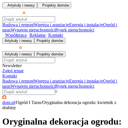
Artykuły i newsy
Projekty domów
Budowa i remont
Wnętrza i aranżacje
Energia i instalacje
Ogród i
taras
Wynajem nieruchomości
Rynek nieruchomości
Współpraca
Reklama
Kontakt
Artykuły i newsy
Projekty domów
Artykuły i newsy
Projekty domów
Newsletter
Zgłoś temat
Kontakt
Budowa i remont
Wnętrza i aranżacje
Energia i instalacje
Ogród i
taras
Wynajem nieruchomości
Rynek nieruchomości
dom.pl
/
Ogród I Taras
/
Oryginalna dekoracja ogrodu: kwietnik z
drabiny
Oryginalna dekoracja ogrodu: