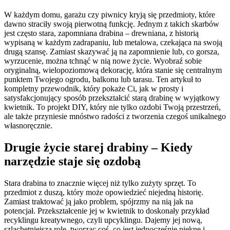
W każdym domu, garażu czy piwnicy kryją się przedmioty, które
dawno straciły swoją pierwotną funkcję. Jednym z takich skarbów
jest często stara, zapomniana drabina – drewniana, z historią
wypisaną w każdym zadrapaniu, lub metalowa, czekająca na swoją
drugą szansę. Zamiast skazywać ją na zapomnienie lub, co gorsza,
wyrzucenie, można tchnąć w nią nowe życie. Wyobraź sobie
oryginalną, wielopoziomową dekorację, która stanie się centralnym
punktem Twojego ogrodu, balkonu lub tarasu. Ten artykuł to
kompletny przewodnik, który pokaże Ci, jak w prosty i
satysfakcjonujący sposób przekształcić starą drabinę w wyjątkowy
kwietnik. To projekt DIY, który nie tylko ozdobi Twoją przestrzeń,
ale także przyniesie mnóstwo radości z tworzenia czegoś unikalnego
własnoręcznie.
Drugie życie starej drabiny – Kiedy
narzędzie staje się ozdobą
Stara drabina to znacznie więcej niż tylko zużyty sprzęt. To
przedmiot z duszą, który może opowiedzieć niejedną historię.
Zamiast traktować ją jako problem, spójrzmy na nią jak na
potencjał. Przekształcenie jej w kwietnik to doskonały przykład
recyklingu kreatywnego, czyli upcyklingu. Dajemy jej nową,
szlachetniejszą rolę, tworząc coś, co jest jednocześnie piękne i