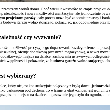
przestrzeni wokół domu. Choć wielu inwestorów na etapie projektu d
dę, niezależność i nowe możliwości aranżacyjne, ale jednocześnie by
anym
projektom garaży
, cały proces może być znacznie prostszy i bar
 z budową garażu wolno stojącego, pokazując, jak odpowiednie przygo
zależność czy wyzwanie?
yczność i możliwość precyzyjnego dopasowania każdego elementu posesj
ieszkalnej, oferuje dodatkową przestrzeń magazynową, a nawet może p
 dodatkowego miejsca na działce, zachowania ustawowych
odległości
kich wątpliwości i pokazanie, że
budowa garażu wolno stojącego
, c
jest wybierany?
łce, który nie jest konstrukcyjnie połączony z bryłą
domu jednorodzi
tylko parkingiem pod dachem. To właśnie ta elastyczność jest jednym z
zepisami miejscu na działce, dopasowanie jego stylu do ogrodu, a ni