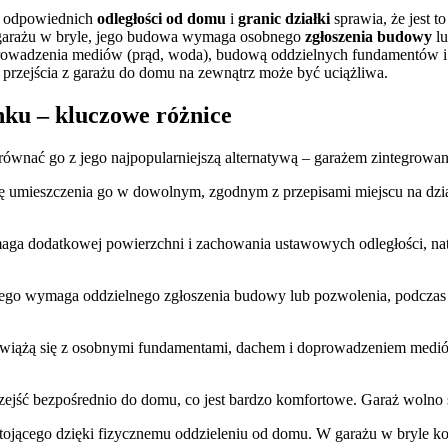
 odpowiednich
odległości od domu
i
granic działki
sprawia, że jest 
garażu w bryle, jego budowa wymaga osobnego
zgłoszenia budowy
lu
rowadzenia mediów (prąd, woda), budową oddzielnych fundamentów i d
rzejścia z garażu do domu na zewnątrz może być uciążliwa.
nku – kluczowe różnice
orównać go z jego najpopularniejszą alternatywą – garażem zintegrow
ę umieszczenia go w dowolnym, zgodnym z przepisami miejscu na dzia
aga dodatkowej powierzchni i zachowania ustawowych odległości, nato
ego wymaga oddzielnego zgłoszenia budowy lub pozwolenia, podczas 
wiążą się z osobnymi fundamentami, dachem i doprowadzeniem mediów
zejść bezpośrednio do domu, co jest bardzo komfortowe. Garaż wolno 
tojącego dzięki fizycznemu oddzieleniu od domu. W garażu w bryle k