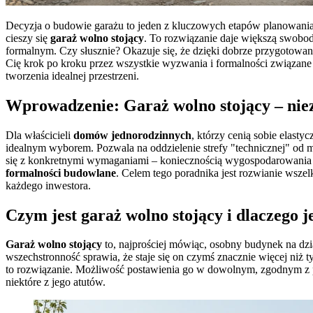
Decyzja o budowie garażu to jeden z kluczowych etapów planowania 
cieszy się
garaż wolno stojący
. To rozwiązanie daje większą swobo
formalnym. Czy słusznie? Okazuje się, że dzięki dobrze przygotow
Cię krok po kroku przez wszystkie wyzwania i formalności związane
tworzenia idealnej przestrzeni.
Wprowadzenie: Garaż wolno stojący – nie
Dla właścicieli
domów jednorodzinnych
, którzy cenią sobie elast
idealnym wyborem. Pozwala na oddzielenie strefy "technicznej" od m
się z konkretnymi wymaganiami – koniecznością wygospodarowania
formalności budowlane
. Celem tego poradnika jest rozwianie wszel
każdego inwestora.
Czym jest garaż wolno stojący i dlaczego 
Garaż wolno stojący
to, najprościej mówiąc, osobny budynek na dzia
wszechstronność sprawia, że staje się on czymś znacznie więcej niż 
to rozwiązanie. Możliwość postawienia go w dowolnym, zgodnym z pr
niektóre z jego atutów.