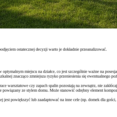
odjęciem ostatecznej decyzji warto je dokładnie przeanalizować.
ptymalnym miejscu na działce, co jest szczególnie ważne na posesjac
szkalnej znacząco zmniejsza ryzyko przeniesienia się ewentualnego 
race warsztatowe czy zapach spalin pozostają na zewnątrz, nie zakłó
le powiązany ze stylem domu. Może stanowić odrębny element kompo
ej jest powiększyć lub zaadaptować na inne cele (np. domek dla gości, 