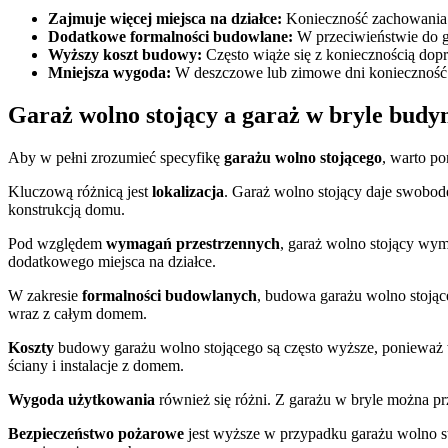
Zajmuje więcej miejsca na działce:
Konieczność zachowania
Dodatkowe formalności budowlane:
W przeciwieństwie do 
Wyższy koszt budowy:
Często wiąże się z koniecznością dop
Mniejsza wygoda:
W deszczowe lub zimowe dni konieczność p
Garaż wolno stojący a garaż w bryle budy
Aby w pełni zrozumieć specyfikę
garażu wolno stojącego
, warto p
Kluczową różnicą jest
lokalizacja
. Garaż wolno stojący daje swobod
konstrukcją domu.
Pod względem
wymagań przestrzennych
, garaż wolno stojący wym
dodatkowego miejsca na działce.
W zakresie
formalności budowlanych
, budowa garażu wolno stojąc
wraz z całym domem.
Koszty
budowy garażu wolno stojącego są często wyższe, ponieważ 
ściany i instalacje z domem.
Wygoda użytkowania
również się różni. Z garażu w bryle można pr
Bezpieczeństwo pożarowe
jest wyższe w przypadku garażu wolno s