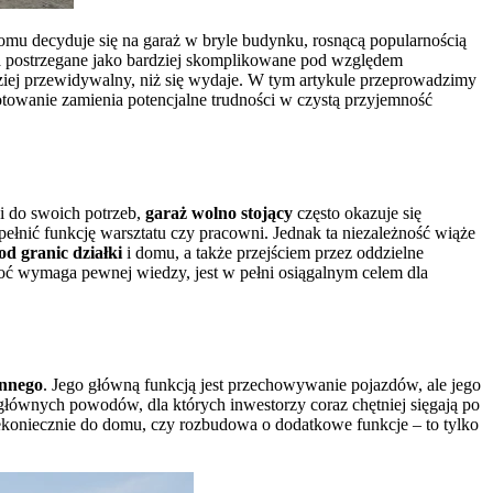
omu decyduje się na garaż w bryle budynku, rosnącą popularnością
wa postrzegane jako bardziej skomplikowane pod względem
dziej przewidywalny, niż się wydaje. W tym artykule przeprowadzimy
towanie zamienia potencjalne trudności w czystą przyjemność
i do swoich potrzeb,
garaż wolno stojący
często okazuje się
ełnić funkcję warsztatu czy pracowni. Jednak ta niezależność wiąże
 od granic działki
i domu, a także przejściem przez oddzielne
hoć wymaga pewnej wiedzy, jest w pełni osiągalnym celem dla
nnego
. Jego główną funkcją jest przechowywanie pojazdów, ale jego
 głównych powodów, dla których inwestorzy coraz chętniej sięgają po
ekoniecznie do domu, czy rozbudowa o dodatkowe funkcje – to tylko