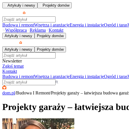
Artykuły i newsy
Projekty domów
Budowa i remont
Wnętrza i aranżacje
Energia i instalacje
Ogród i taras
Współpraca
Reklama
Kontakt
Artykuły i newsy
Projekty domów
Artykuły i newsy
Projekty domów
Newsletter
Zgłoś temat
Kontakt
Budowa i remont
Wnętrza i aranżacje
Energia i instalacje
Ogród i taras
dom.pl
/
Budowa I Remont
/
Projekty garaży – łatwiejsza budowa gara
Projekty garaży – łatwiejsza b