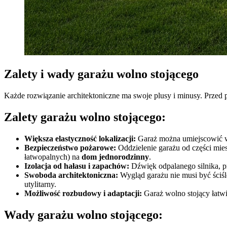
Zalety i wady garażu wolno stojącego
Każde rozwiązanie architektoniczne ma swoje plusy i minusy. Przed p
Zalety garażu wolno stojącego:
Większa elastyczność lokalizacji:
Garaż można umiejscowić w o
Bezpieczeństwo pożarowe:
Oddzielenie garażu od części mie
łatwopalnych) na
dom jednorodzinny
.
Izolacja od hałasu i zapachów:
Dźwięk odpalanego silnika, p
Swoboda architektoniczna:
Wygląd garażu nie musi być ściś
utylitarny.
Możliwość rozbudowy i adaptacji:
Garaż wolno stojący łatwi
Wady garażu wolno stojącego: