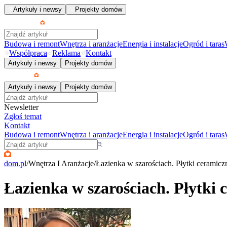
Artykuły i newsy
Projekty domów
Budowa i remont
Wnętrza i aranżacje
Energia i instalacje
Ogród i taras
Współpraca
Reklama
Kontakt
Artykuły i newsy
Projekty domów
Artykuły i newsy
Projekty domów
Newsletter
Zgłoś temat
Kontakt
Budowa i remont
Wnętrza i aranżacje
Energia i instalacje
Ogród i taras
dom.pl
/
Wnętrza I Aranżacje
/
Łazienka w szarościach. Płytki ceramic
Łazienka w szarościach. Płytki