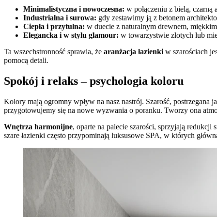
Minimalistyczna i nowoczesna:
w połączeniu z bielą, czarną 
Industrialna i surowa:
gdy zestawimy ją z betonem architekto
Ciepła i przytulna:
w duecie z naturalnym drewnem, miękkimi 
Elegancka i w stylu glamour:
w towarzystwie złotych lub mi
Ta wszechstronność sprawia, że
aranżacja łazienki
w szarościach jes
pomocą detali.
Spokój i relaks – psychologia koloru
Kolory mają ogromny wpływ na nasz nastrój. Szarość, postrzegana ja
przygotowujemy się na nowe wyzwania o poranku. Tworzy ona atmos
Wnętrza harmonijne
, oparte na palecie szarości, sprzyjają redukcji
szare łazienki często przypominają luksusowe SPA, w których główn