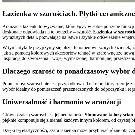
Łazienka w szarościach. Płytki ceramiczn
Aranżacja łazienki to wyzwanie, które łączy w sobie potrzebę funkcjo
doskonale odpowiada na te potrzeby – szarość.
Łazienka w szarości
wyrazistych detali, pozwalając na łatwe i szybkie odświeżenie wnę
W tym artykule przyjrzymy się bliżej fenomenowi szarych łazienek,
jak za pomocą kolorowych akcesoriów tchnąć w szare wnętrze nową en
inspiracją do stworzenia Twojej wymarzonej, harmonijnej przestrzeni
Dlaczego szarość to ponadczasowy wybór d
Popularność szarości nie jest przypadkowa. To kolor, który oferuje 
wybór idealny do pomieszczeń przeznaczonych do odpoczynku i regene
Uniwersalność i harmonia w aranżacji
Główną zaletą szarości jest jej neutralność.
Stonowane kolory ścian 
pięknie komponuje się z niemal każdym innym kolorem, od czystej bi
Dzięki tej elastyczności, szara łazienka może przybierać różne obli