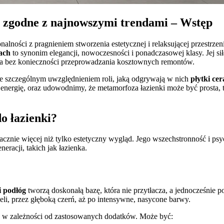
e zgodne z najnowszymi trendami – Wstęp
nalności z pragnieniem stworzenia estetycznej i relaksującej przestrze
ach
to synonim elegancji, nowoczesności i ponadczasowej klasy. Jej si
trza bez konieczności przeprowadzania kosztownych remontów.
 ze szczególnym uwzględnieniem roli, jaką odgrywają w nich
płytki ce
ergię, oraz udowodnimy, że metamorfoza łazienki może być prosta, tan
.
o łazienki?
znacznie więcej niż tylko estetyczny wygląd. Jego wszechstronność i ps
racji, takich jak łazienka.
i podłóg
tworzą doskonałą bazę, która nie przytłacza, a jednocześnie
eli, przez głęboką czerń, aż po intensywne, nasycone barwy.
cza w zależności od zastosowanych dodatków. Może być: