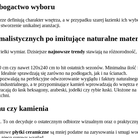
– bogactwo wyboru
rze definiują charakter wnętrza, a w przypadku szarej łazienki ich wybó
tworzenie unikalnej aranżacji.
malistycznych po imitujące naturalne mater
ielki wymiar. Dzisiejsze
najnowsze trendy
stawiają na różnorodność,
cm czy nawet 120x240 cm to hit ostatnich sezonów. Minimalna ilość f
 Idealnie sprawdzają się zarówno na podłogach, jak i na ścianach.
pozwalają na perfekcyjne odwzorowanie wyglądu i faktury naturalnego
 industrialnego, a te przypominające kamień wprowadzają do wnętrza el
cają do łask heksagony, arabeski, jodełki czy rybie łuski. Ułożone n
chni.
nu czy kamienia
. To on decyduje o ostatecznym odbiorze wizualnym oraz o praktyczn
Matowe
płytki ceramiczne
są mniej podatne na zarysowania i smugi wody
i nieco surowy wygląd.