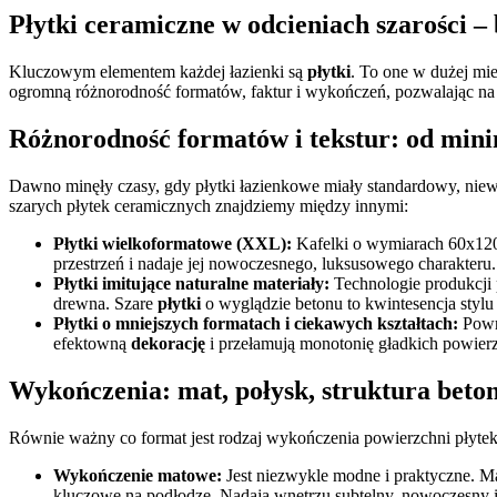
Płytki ceramiczne w odcieniach szarości 
Kluczowym elementem każdej łazienki są
płytki
. To one w dużej mie
ogromną różnorodność formatów, faktur i wykończeń, pozwalając na s
Różnorodność formatów i tekstur: od mini
Dawno minęły czasy, gdy płytki łazienkowe miały standardowy, niew
szarych płytek ceramicznych znajdziemy między innymi:
Płytki wielkoformatowe (XXL):
Kafelki o wymiarach 60x120 
przestrzeń i nadaje jej nowoczesnego, luksusowego charakteru.
Płytki imitujące naturalne materiały:
Technologie produkcji 
drewna. Szare
płytki
o wyglądzie betonu to kwintesencja stylu
Płytki o mniejszych formatach i ciekawych kształtach:
Powra
efektowną
dekorację
i przełamują monotonię gładkich powierz
Wykończenia: mat, połysk, struktura beto
Równie ważny co format jest rodzaj wykończenia powierzchni płytek
Wykończenie matowe:
Jest niezwykle modne i praktyczne. 
kluczowe na podłodze. Nadają wnętrzu subtelny, nowoczesny 