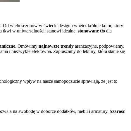
ni. Od wielu sezonów w świecie designu wnętrz króluje kolor, który
ła tkwi w uniwersalności; stanowi idealne,
stonowane tło
dla
ramiczne
. Omówimy
najnowsze trendy
aranżacyjne, podpowiemy,
ia i niezwykle efektowna. Zapraszamy do lektury, która stanie się
ychologiczny wpływ na nasze samopoczucie sprawiają, że jest to
 pozwala na swobodę w doborze dodatków, mebli i armatury.
Szarość