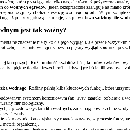
mosferę, która przyciąga nie tylko nas, ale również pożyteczne owady, 
ch do
wodnych ogrodów
, jeden bezsprzecznie zasługuje na miano kr
każdej aranżacji i symbolizują esencję wodnego ogrodu. W tym kompl
iany, aż po szczegółową instrukcję, jak prawidłowo
sadzimy lilie wod
odnym jest tak ważny?
entalne znaczenie nie tylko dla jego wyglądu, ale przede wszystkim 
otrzebę naszej interwencji i zapewnia piękny wygląd zbiornika przez lat
ej kompozycji. Różnorodność kształtów liści, kolorów kwiatów i wys
nty i piękne tło dla niższych roślin. Pływające liście lilii wodnych z
czka wodnego
. Rośliny pełnią kilka kluczowych funkcji, które utrzym
zbudowanym systemem korzeniowym (np. irysy, tatarak), pobierają z 
ralny filtr biologiczny.
cych, a przede wszystkim
lilii wodnych
, zacieniają powierzchnię wody.
zakwit" wody.
e jak moczarka kanadyjska czy rogatek sztywny, w procesie fotosyntez
 materii organicznej.
żnych stanowi idealne schronienie dla narybku, płazów (żab, traszek