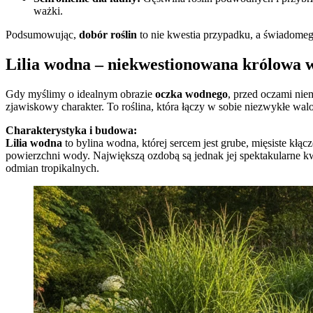
ważki.
Podsumowując,
dobór roślin
to nie kwestia przypadku, a świadomeg
Lilia wodna – niekwestionowana królowa
Gdy myślimy o idealnym obrazie
oczka wodnego
, przed oczami nie
zjawiskowy charakter. To roślina, która łączy w sobie niezwykłe wal
Charakterystyka i budowa:
Lilia wodna
to bylina wodna, której sercem jest grube, mięsiste kłąc
powierzchni wody. Największą ozdobą są jednak jej spektakularne kwiat
odmian tropikalnych.