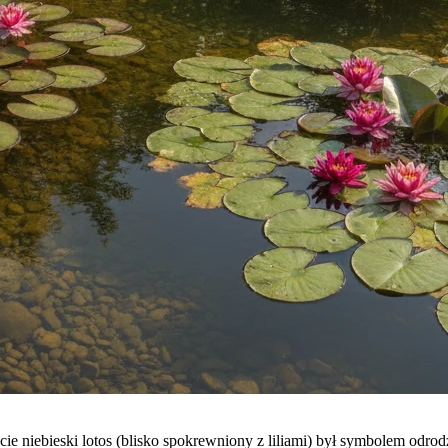
e niebieski lotos (blisko spokrewniony z liliami) był symbolem odrodz