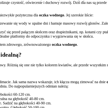
lizuje czystość, oświecenie i duchowy rozwój. Dziś dla nas są przed
niezwykle pożyteczna dla
oczka wodnego
. Jej szerokie liście:
ewanie się wody w upalne dni i hamuje masowy rozwój glonów. Zaleca s
ryć się przed palącym słońcem oraz drapieżnikami, np. kotami czy pta
o idealne platformy do odpoczynku i wygrzewania się w słońcu.
amentem zdrowego, zrównoważonego
oczka wodnego
.
 idealną?
awy. Różnią się one nie tylko kolorem kwiatów, ale przede wszystkim
m klimacie. Jak sama nazwa wskazuje, ich kłącza mogą zimować na dnie
dnia. Do najpopularniejszych odmian należą:
ębokości 60-120 cm.
ealna na głębokość 40-80 cm.
e. Sadzić na głębokości 40-90 cm.
żywotna. Głębokość 50-100 cm.