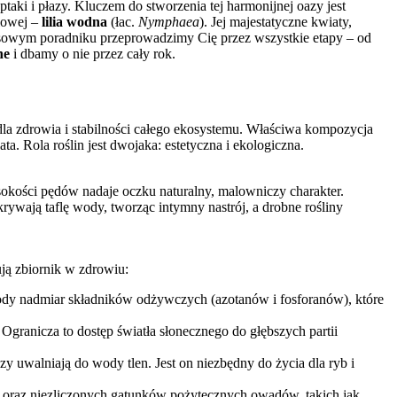
ptaki i płazy. Kluczem do stworzenia tej harmonijnej oazy jest
ólowej –
lilia wodna
(łac.
Nymphaea
). Jej majestatyczne kwiaty,
eksowym poradniku przeprowadzimy Cię przez wszystkie etapy – od
ne
i dbamy o nie przez cały rok.
dla zdrowia i stabilności całego ekosystemu. Właściwa kompozycja
a. Rola roślin jest dwojaka: estetyczna i ekologiczna.
okości pędów nadaje oczku naturalny, malowniczy charakter.
akrywają taflę wody, tworząc intymny nastrój, a drobne rośliny
ują zbiornik w zdrowiu:
wody nadmiar składników odżywczych (azotanów i fosforanów), które
 Ogranicza to dostęp światła słonecznego do głębszych partii
y uwalniają do wody tlen. Jest on niezbędny do życia dla ryb i
) oraz niezliczonych gatunków pożytecznych owadów, takich jak