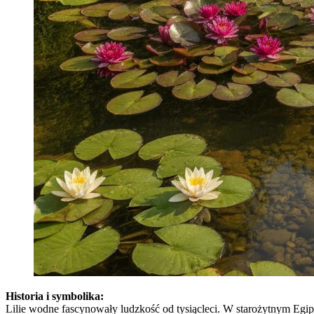
Historia i symbolika:
Lilie wodne fascynowały ludzkość od tysiącleci. W starożytnym Egipci