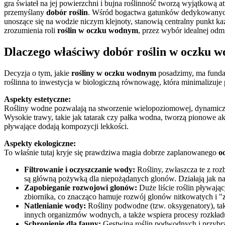
gra świateł na jej powierzchni i bujna roślinność tworzą wyjątkową at
przemyślany
dobór roślin
. Wśród bogactwa gatunków dedykowany
unoszące się na wodzie niczym klejnoty, stanowią centralny punkt 
zrozumienia roli
roślin w oczku wodnym
, przez wybór idealnej odm
Dlaczego właściwy dobór roślin w oczku w
Decyzja o tym, jakie
rośliny w oczku wodnym
posadzimy, ma fundam
roślinna to inwestycja w biologiczną równowagę, która minimalizuje p
Aspekty estetyczne:
Rośliny wodne pozwalają na stworzenie wielopoziomowej, dynamiczn
Wysokie trawy, takie jak tatarak czy pałka wodna, tworzą pionowe akce
pływające dodają kompozycji lekkości.
Aspekty ekologiczne:
To właśnie tutaj kryje się prawdziwa magia dobrze zaplanowanego
o
Filtrowanie i oczyszczanie wody:
Rośliny, zwłaszcza te z ro
są główną pożywką dla niepożądanych glonów. Działają jak natu
Zapobieganie rozwojowi glonów:
Duże liście roślin pływają
zbiornika, co znacząco hamuje rozwój glonów nitkowatych i "
Natlenianie wody:
Rośliny podwodne (tzw. oksygenatory), taki
innych organizmów wodnych, a także wspiera procesy rozkładu
Schronienie dla fauny:
Gęstwina roślin podwodnych i przybrze