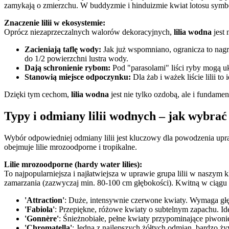
zamykają o zmierzchu. W buddyzmie i hinduizmie kwiat lotosu symbo
Znaczenie lilii w ekosystemie:
Oprócz niezaprzeczalnych walorów dekoracyjnych,
lilia wodna
jest 
Zacieniają taflę wody:
Jak już wspomniano, ogranicza to nagrz
do 1/2 powierzchni lustra wody.
Dają schronienie rybom:
Pod "parasolami" liści ryby mogą uk
Stanowią miejsce odpoczynku:
Dla żab i ważek liście lilii t
Dzięki tym cechom,
lilia wodna
jest nie tylko ozdobą, ale i fund
Typy i odmiany lilii wodnych – jak wybrać
Wybór odpowiedniej odmiany lilii jest kluczowy dla powodzenia upr
obejmuje lilie mrozoodporne i tropikalne.
Lilie mrozoodporne (hardy water lilies):
To najpopularniejsza i najłatwiejsza w uprawie grupa lilii w naszy
zamarzania (zazwyczaj min. 80-100 cm głębokości). Kwitną w ciągu 
'Attraction'
: Duże, intensywnie czerwone kwiaty. Wymaga gł
'Fabiola'
: Przepiękne, różowe kwiaty o subtelnym zapachu. Id
'Gonnère'
: Śnieżnobiałe, pełne kwiaty przypominające piwoni
'Chromatella'
: Jedna z najlepszych żółtych odmian, bardzo 