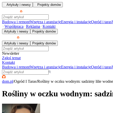
Artykuły i newsy
Projekty domów
Budowa i remont
Wnętrza i aranżacje
Energia i instalacje
Ogród i taras
Współpraca
Reklama
Kontakt
Artykuły i newsy
Projekty domów
Artykuły i newsy
Projekty domów
Newsletter
Zgłoś temat
Kontakt
Budowa i remont
Wnętrza i aranżacje
Energia i instalacje
Ogród i taras
dom.pl
/
Ogród I Taras
/
Rośliny w oczku wodnym: sadzimy lilie wodn
Rośliny w oczku wodnym: sadzi