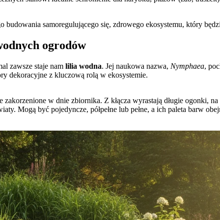
o budowania samoregulującego się, zdrowego ekosystemu, który będzie
 wodnych ogrodów
mal zawsze staje nam
lilia wodna
. Jej naukowa nazwa,
Nymphaea
, poc
ory dekoracyjne z kluczową rolą w ekosystemie.
ze zakorzenione w dnie zbiornika. Z kłącza wyrastają długie ogonki, na
y. Mogą być pojedyncze, półpełne lub pełne, a ich paleta barw obejmuje